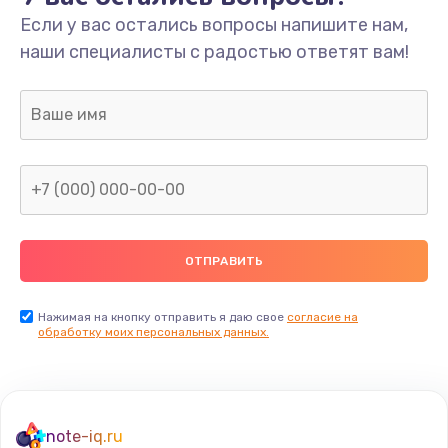
Если у вас остались вопросы напишите нам,
Замена процессора
наши специалисты с радостью ответят вам!
1500 руб.
Заказать
Замена системы охлаждения
800 руб.
Заказать
Замена термопасты
550 руб.
Заказать
Нажимая на кнопку отправить я даю свое
согласие на
обработку моих персональных данных.
Поиск и удаление вирусов
310 руб.
Заказать
note-iq.ru