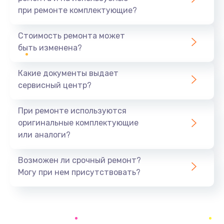
при ремонте комплектующие?
Ремонт тачпада
900 руб.
Стоимость ремонта может
быть изменена?
Заказать
Какие документы выдает
Замена Wi-Fi модуля
сервисный центр?
650 руб.
Заказать
При ремонте используются
оригинальные комплектующие
Настройка BIOS
или аналоги?
500 руб.
Заказать
Возможен ли срочный ремонт?
Могу при нем присутствовать?
Замена разъема питания
800 руб.
Заказать