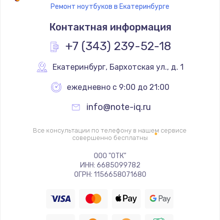
Ремонт ноутбуков в Екатеринбурге
Замена аккумулятора
Контактная информация
600 руб.
Заказать
+7 (343) 239-52-18
Замена корпуса
Екатеринбург
,
 Бархотская ул., д. 1
1200 руб.
ежедневно с 9:00 до 21:00
Заказать
info@note-iq.ru
Ремонт петель экрана
Все консультации по телефону в нашем сервисе
1100 руб.
совершенно бесплатны
Заказать
ООО "ОТК"
ИНН: 6685099782
ОГРН: 1156658071680