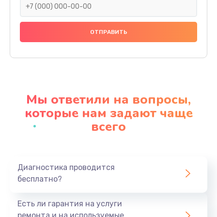
Чистка ноутбука от пыли
500 руб.
Заказать
Замена CD/DVD привода
700 руб.
Мы ответили на вопросы,
Заказать
которые нам задают чаще
всего
Ремонт клавиатуры
800 руб.
Заказать
Диагностика проводится
бесплатно?
Ремонт разъемов
800 руб.
Есть ли гарантия на услуги
Заказать
ремонта и на используемые