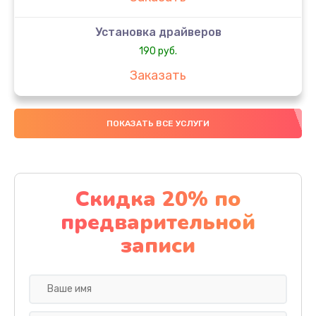
Установка драйверов
190 руб.
Заказать
Установка операционной системы
ПОКАЗАТЬ ВСЕ УСЛУГИ
675 руб.
Заказать
Ремонт экрана
Скидка 20% по
1300 руб.
предварительной
Заказать
записи
Ремонт шлейфа
1200 руб.
Заказать