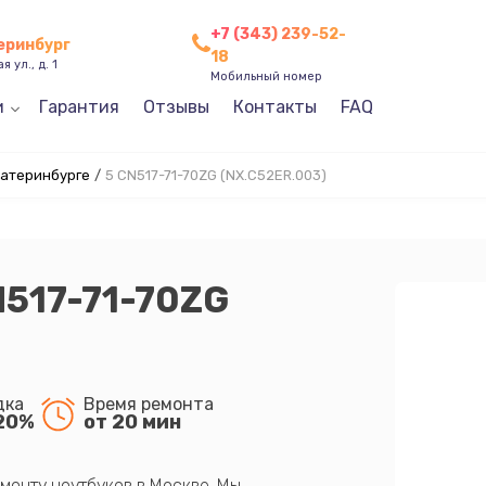
+7 (343) 239-52-
теринбург
18
 ул., д. 1
Мобильный номер
и
Гарантия
Отзывы
Контакты
FAQ
катеринбурге
/
5 CN517-71-70ZG (NX.C52ER.003)
N517-71-70ZG
дка
Время ремонта
20%
от 20 мин
монту ноутбуков в Москве. Мы