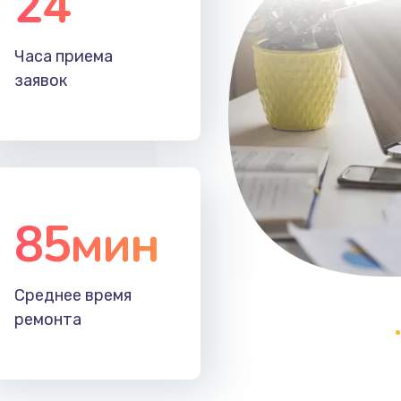
24
60 мин
3 года
Часа приема
60 мин
2 года
заявок
85мин
Среднее время
ремонта