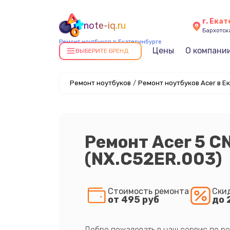
г. Ека
note-iq.ru
Бархотская
Ремонт ноутбуков в Екатеринбурге
Цены
О компани
ВЫБЕРИТЕ БРЕНД
Ремонт ноутбуков
/
Ремонт ноутбуков Acer в Е
Ремонт Acer 5 C
(NX.C52ER.003)
Стоимость ремонта
Ски
от 495 руб
до 
Добро пожаловать в наш сервис по ре