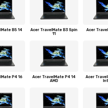
60 мин
2 года
60 мин
2 года
lMate B5 14
Acer TravelMate B3 Spin
Acer Trave
11
50 мин
1 год
30 мин
3 года
30 мин
2 года
lMate P4 16
Acer TravelMate P4 14
Acer Trave
AMD
In
20 мин
2 года
40 мин
3 года