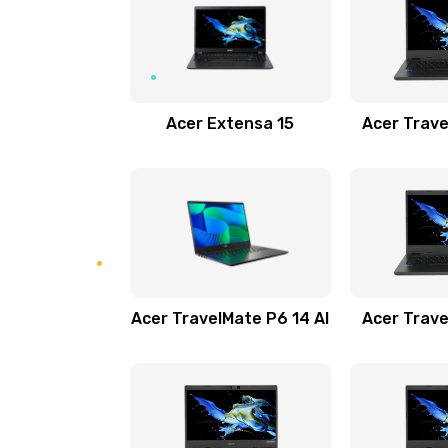
Замена USB порта
Замена звуковой карты
Acer Extensa 15
Acer Trave
Замена микрофона
Замена оперативной памяти
Замена процессора
Acer TravelMate P6 14 AI
Acer Trave
Замена системы охлаждения
Замена термопасты