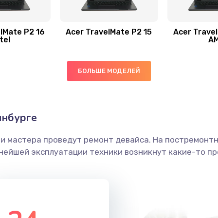
30 мин
3 года
20 мин
2 года
lMate P2 16
Acer TravelMate P2 15
Acer Trave
tel
A
50 мин
1 год
БОЛЬШЕ МОДЕЛЕЙ
60 мин
3 года
30 мин
2 года
инбурге
ши мастера проведут ремонт девайса. На постремонт
20 мин
2 года
ьнейшей эксплуатации техники возникнут какие-то пр
60 мин
3 года
20 мин
3 года