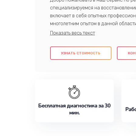
специализируемся на восстановлении
включает в себя опытных профессион
многолетним опытом в данной област
качественный ремонт с использовани
гарантируем качество всех проведенн
клиентам надежное и профессиональн
УЗНАТЬ СТОИМОСТЬ
КОН
потребности наилучшим образом. Не 
сейчас!
Бесплатная диагностика за 30
Рабо
мин.