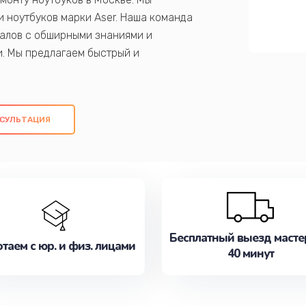
 ноутбуков марки Aser. Наша команда
алов с обширными знаниями и
и. Мы предлагаем быстрый и
ем оригинальных компонентов, а также
ых работ. Наша цель - предоставить
ое обслуживание, удовлетворяя их
СУЛЬТАЦИЯ
медлите записаться на ремонт уже
Бесплатный выезд масте
таем с юр. и физ. лицами
40 минут