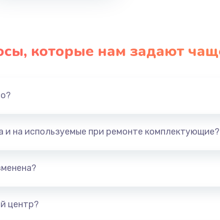
осы, которые нам задают чащ
но?
та и на используемые при ремонте комплектующие?
зменена?
й центр?