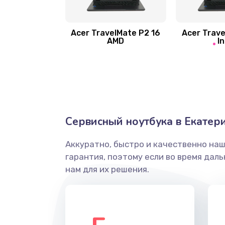
Замена шлейфа матрицы
Замена экрана
Acer TravelMate P2 16
Acer Trave
AMD
In
Замена северного моста
Ремонт цепей питания
Замена жесткого диска
Сервисный ноутбука в Екатер
Аккуратно, быстро и качественно на
Установка драйверов
гарантия, поэтому если во время дал
нам для их решения.
Замена вебкамеры
Ремонт петель крышки