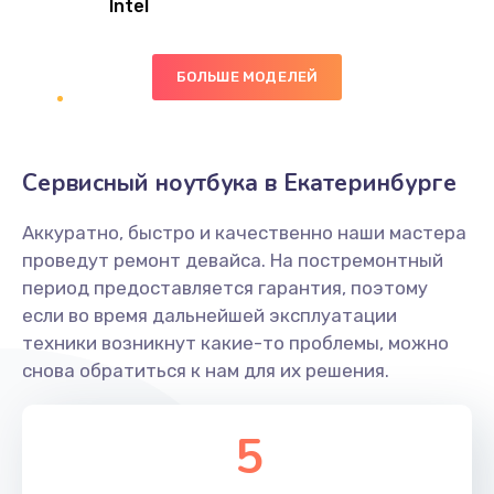
Intel
Заказать
БОЛЬШЕ МОДЕЛЕЙ
Замена экрана
1095 руб.
Заказать
Сервисный ноутбука в Екатеринбурге
Замена северного моста
Аккуратно, быстро и качественно наши мастера
1950 руб.
проведут ремонт девайса. На постремонтный
Заказать
период предоставляется гарантия, поэтому
если во время дальнейшей эксплуатации
Ремонт цепей питания
техники возникнут какие-то проблемы, можно
снова обратиться к нам для их решения.
2500 руб.
Заказать
5
Замена жесткого диска