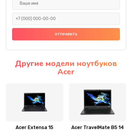
Настройка ОС
930 руб.
Заказать
Ремонт подсветки
1200 руб.
Заказать
Другие модели ноутбуков
Acer
Настройка BIOS
650 руб.
Заказать
Замена видеочипа
2500 руб.
Заказать
Acer Extensa 15
Acer TravelMate B5 14