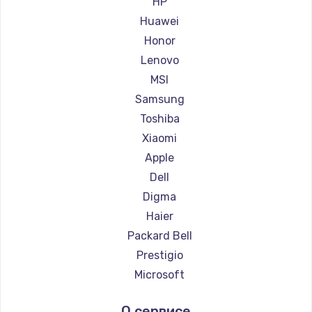
HP
Ремонт ноутбуков Maibenben
Huawei
Ремонт ноутбуков Getac
Honor
Ремонт ноутбуков Epson
Lenovo
Ремонт ноутбуков Philips
MSI
Ремонт ноутбуков LG
Samsung
Ремонт ноутбуков Panasonic
Toshiba
Ремонт ноутбуков Irbis
Xiaomi
Ремонт ноутбуков Thunderobot
Apple
Ремонт ноутбуков Hasee
Dell
Ремонт ноутбуков ZTE
Digma
Ремонт ноутбуков Hiper
Haier
Ремонт ноутбуков Evga
Packard Bell
Ремонт ноутбуков Google
Prestigio
Ремонт ноутбуков Echips
Microsoft
Ремонт ноутбуков Ardor
Alienware
О сервисе
Ремонт ноутбуков Predator