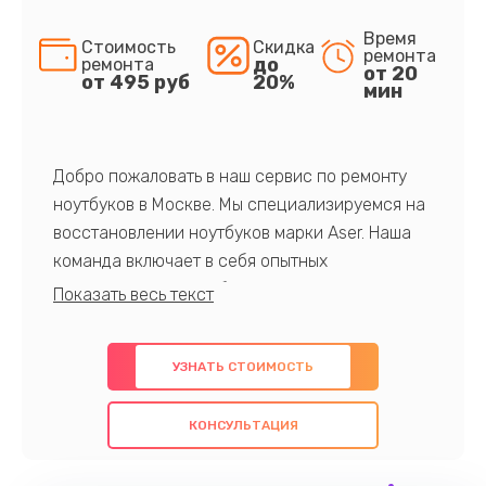
Время
Стоимость
Скидка
ремонта
до
ремонта
от 20
от 495 руб
20%
мин
Добро пожаловать в наш сервис по ремонту
ноутбуков в Москве. Мы специализируемся на
восстановлении ноутбуков марки Aser. Наша
команда включает в себя опытных
профессионалов с обширными знаниями и
многолетним опытом в данной области. Мы
предлагаем быстрый и качественный ремонт с
УЗНАТЬ СТОИМОСТЬ
использованием оригинальных компонентов, а
также гарантируем качество всех
КОНСУЛЬТАЦИЯ
проведенных работ. Наша цель - предоставить
клиентам надежное и профессиональное