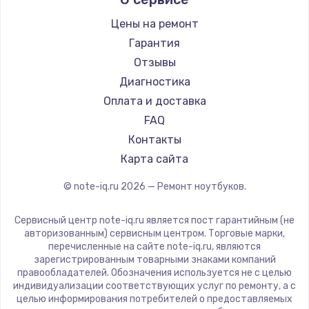
Aquarius
Ремонт ноутбуков iru
Gigabyte
Цены на ремонт
Ремонт ноутбуков Machenike
Aorus
Гарантия
Ремонт ноутбуков DEXP
Maibenben
Отзывы
Ремонт ноутбуков Teclast
Getac
Диагностика
Ремонт ноутбуков CHUWI
Epson
Оплата и доставка
Ремонт ноутбуков Colorful
Philips
FAQ
LG
Контакты
Panasonic
Карта сайта
Irbis
© note-iq.ru
2026
— Ремонт ноутбуков.
Thunderobot
Hasee
Сервисный центр note-iq.ru является пост гарантийным (не
ZTE
авторизованным) сервисным центром. Торговые марки,
перечисленные на сайте note-iq.ru, являются
Hiper
зарегистрированным товарными знаками компаний
Evga
правообладателей. Обозначения используется не с целью
индивидуализации соответствующих услуг по ремонту, а с
Google
целью информирования потребителей о предоставляемых