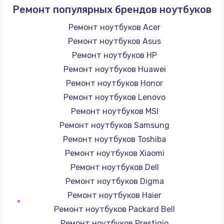
450 руб.
Ремонт популярных брендов ноутбуков
Заказать
Ремонт ноутбуков Acer
Ремонт ноутбуков Asus
Ремонт оптики
Ремонт ноутбуков HP
450 руб.
Ремонт ноутбуков Huawei
Заказать
Ремонт ноутбуков Honor
Ремонт ноутбуков Lenovo
Замена кабеля
Ремонт ноутбуков MSI
550 руб.
Ремонт ноутбуков Samsung
Заказать
Ремонт ноутбуков Toshiba
Ремонт ноутбуков Xiaomi
Ремонт платы питания
Ремонт ноутбуков Dell
750 руб.
Ремонт ноутбуков Digma
Заказать
Ремонт ноутбуков Haier
Ремонт ноутбуков Packard Bell
Замена датчиков
Ремонт ноутбуков Prestigio
500 руб.