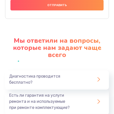
890 руб.
Заказать
Замена SSD
1045 руб.
Мы ответили на вопросы,
Заказать
которые нам задают чаще
всего
Замена видеоадаптера (видеокарты)
3900 руб.
Заказать
Диагностика проводится
бесплатно?
Замена лампы подсветки монитора
1300 руб.
Есть ли гарантия на услуги
Заказать
ремонта и на используемые
при ремонте комплектующие?
Замена инвертора (модуля подсветки)