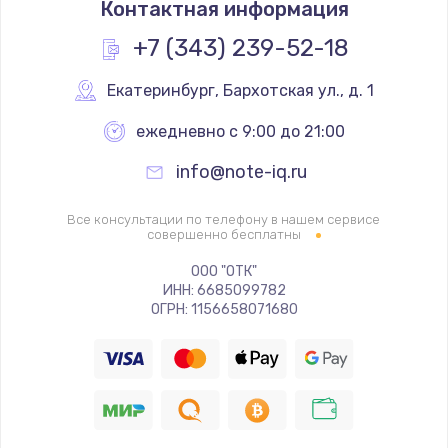
Контактная информация
450 руб.
Заказать
+7 (343) 239-52-18
Ремонт GPS-модуля
Екатеринбург
,
 Бархотская ул., д. 1
650 руб.
ежедневно с 9:00 до 21:00
Заказать
info@note-iq.ru
Ремонт динамика
Все консультации по телефону в нашем сервисе
500 руб.
совершенно бесплатны
Заказать
ООО "ОТК"
ИНН: 6685099782
ОГРН: 1156658071680
Программный ремонт
450 руб.
Заказать
Ремонт Bluetooth-систем