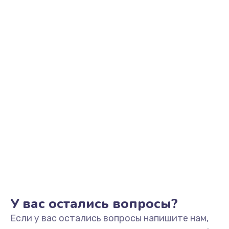
1300 руб.
Заказать
Замена блока питания
2900 руб.
Заказать
Ремонт блока управления
1900 руб.
Заказать
Замена лампы подсветки
2400 руб.
Заказать
У вас остались вопросы?
Если у вас остались вопросы напишите нам,
Прошивка блока управления