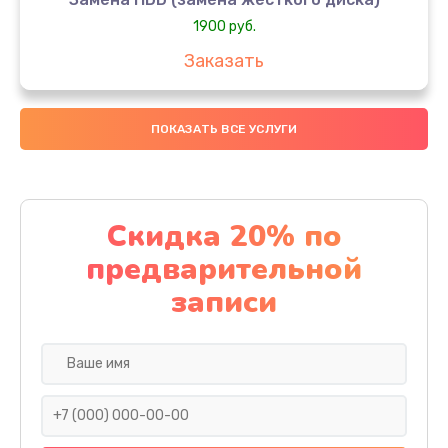
1900 руб.
Заказать
Замена кулера
ПОКАЗАТЬ ВСЕ УСЛУГИ
900 руб.
Заказать
Замена процессора
Скидка 20% по
1500 руб.
предварительной
Заказать
записи
Замена разъема зарядки
5900 руб.
Заказать
Замена термопасты