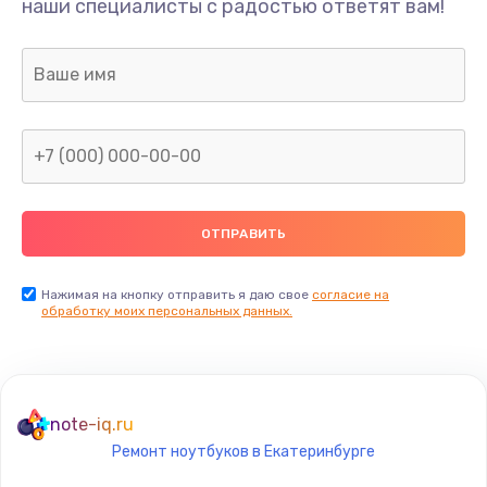
наши специалисты с радостью ответят вам!
1000 руб.
Заказать
Замена разъемов
750 руб.
Заказать
Замена платы управления
1290 руб.
Заказать
Нажимая на кнопку отправить я даю свое
согласие на
обработку моих персональных данных.
Ремонт гироскопа
750 руб.
Заказать
note-iq.ru
Ремонт ноутбуков в Екатеринбурге
Ремонт микрофона