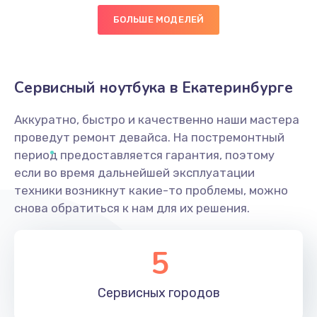
Замена кнопки
БОЛЬШЕ МОДЕЛЕЙ
300 руб.
Заказать
Сервисный ноутбука в Екатеринбурге
Настройка ОС
Аккуратно, быстро и качественно наши мастера
1025 руб.
проведут ремонт девайса. На постремонтный
Заказать
период предоставляется гарантия, поэтому
если во время дальнейшей эксплуатации
Чистка от пыли
техники возникнут какие-то проблемы, можно
660 руб.
снова обратиться к нам для их решения.
Заказать
5
Замена южного моста
3900 руб.
Сервисных
городов
Заказать