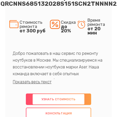
QRCNNS685132028S151SCN2TNNNN2
Время
Стоимость
Скидка
ремонта
до
ремонта
от 20
от 300 руб
20%
мин
Добро пожаловать в наш сервис по ремонту
ноутбуков в Москве. Мы специализируемся на
восстановлении ноутбуков марки Aser. Наша
команда включает в себя опытных
профессионалов с обширными знаниями и
многолетним опытом в данной области. Мы
предлагаем быстрый и качественный ремонт с
УЗНАТЬ СТОИМОСТЬ
использованием оригинальных компонентов, а
также гарантируем качество всех
КОНСУЛЬТАЦИЯ
проведенных работ. Наша цель - предоставить