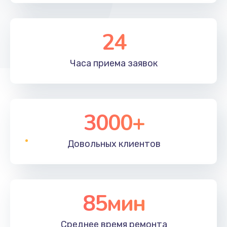
Замена контроллера питания
24
1490 руб.
Заказать
Часа приема
заявок
Замена материнской платы
1395 руб.
3000+
Заказать
Довольных
клиентов
85мин
Среднее время
ремонта