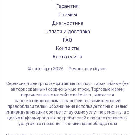
Ремонт ноутбуков Machenike
Aorus
Гарантия
Ремонт ноутбуков DEXP
Maibenben
Отзывы
Ремонт ноутбуков Teclast
Getac
Диагностика
Ремонт ноутбуков CHUWI
Epson
Оплата и доставка
Ремонт ноутбуков Colorful
Philips
FAQ
LG
Контакты
Panasonic
Карта сайта
Irbis
© note-iq.ru
2026
— Ремонт ноутбуков.
Thunderobot
Hasee
Сервисный центр note-iq.ru является пост гарантийным (не
ZTE
авторизованным) сервисным центром. Торговые марки,
перечисленные на сайте note-iq.ru, являются
Hiper
зарегистрированным товарными знаками компаний
Evga
правообладателей. Обозначения используется не с целью
индивидуализации соответствующих услуг по ремонту, а с
Google
целью информирования потребителей о предоставляемых
Echips
услугах в отношении техники правообладателя
Ardor