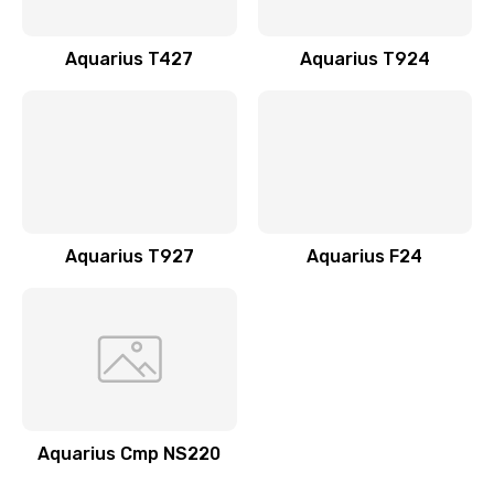
Ремонт разъема питания
990 руб.
Aquarius T427
Aquarius T924
Заказать
Ремонт после залития
2400 руб.
Заказать
Aquarius T927
Aquarius F24
Замена видеочипа
2990 руб.
Заказать
Настройка BIOS
1025 руб.
Aquarius Cmp NS220
Заказать