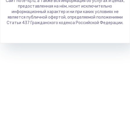
Сайт note-iq.ru, а также вся информация об услугах и ценах,
Predator
предоставленная на нём, носит исключительно
информационный характер и ни при каких условиях не
iru
является публичной офертой, определяемой положениями
Machenike
Статьи 437 Гражданского кодекса Российской Федерации.
DEXP
Teclast
CHUWI
Colorful