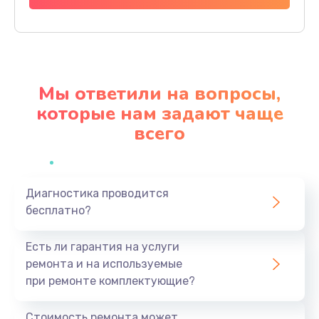
Заказать
Замена северного моста
3900 руб.
Мы ответили на вопросы,
Заказать
которые нам задают чаще
всего
Замена экрана
1545 руб.
Заказать
Диагностика проводится
бесплатно?
Замена шлейфа матрицы
990 руб.
Есть ли гарантия на услуги
Заказать
ремонта и на используемые
при ремонте комплектующие?
Замена термопасты
990 руб.
Стоимость ремонта может