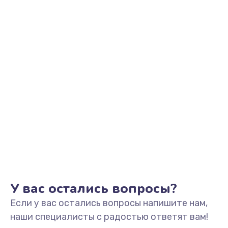
Заказать
Замена тачпада
990 руб.
Заказать
Ремонт разъема питания
990 руб.
Заказать
Ремонт после залития
2400 руб.
Заказать
У вас остались вопросы?
Если у вас остались вопросы напишите нам,
Замена видеочипа
наши специалисты с радостью ответят вам!
2990 руб.