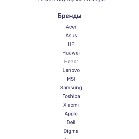
Ремонт ноутбуков Microsoft
Бренды
Ремонт ноутбуков Alienware
Ремонт ноутбуков Gigabyte
Acer
Ремонт ноутбуков Aorus
Asus
Ремонт ноутбуков Maibenben
HP
Ремонт ноутбуков Getac
Huawei
Ремонт ноутбуков Epson
Honor
Ремонт ноутбуков Philips
Lenovo
Ремонт ноутбуков LG
MSI
Ремонт ноутбуков Panasonic
Samsung
Ремонт ноутбуков Irbis
Toshiba
Ремонт ноутбуков Thunderobot
Xiaomi
Ремонт ноутбуков Hasee
Apple
Ремонт ноутбуков ZTE
Dell
Ремонт ноутбуков Hiper
Digma
Ремонт ноутбуков Evga