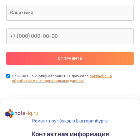
Заказать
Настройка BIOS
1025 руб.
Заказать
Замена кнопки
300 руб.
Заказать
Нажимая на кнопку отправить я даю свое
согласие на
обработку моих персональных данных.
Настройка ОС
1025 руб.
Заказать
note-iq.ru
Ремонт ноутбуков в Екатеринбурге
Чистка от пыли
Контактная информация
660 руб.