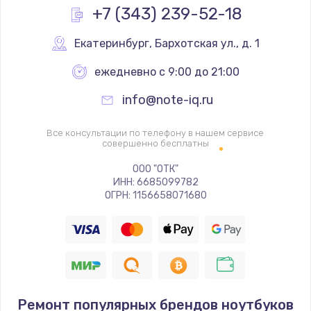
Заказать
+7 (343) 239-52-18
Замена южного моста
Екатеринбург
,
 Бархотская ул., д. 1
3900 руб.
ежедневно с 9:00 до 21:00
Заказать
info@note-iq.ru
Замена контроллера питания
Все консультации по телефону в нашем сервисе
1490 руб.
совершенно бесплатны
Заказать
ООО "ОТК"
ИНН: 6685099782
ОГРН: 1156658071680
Замена материнской платы
1395 руб.
Заказать
Ремонт популярных брендов ноутбуков