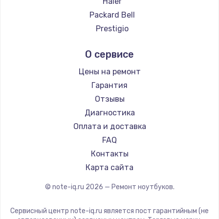
Haier
Ремонт ноутбуков Google
Packard Bell
Ремонт ноутбуков Echips
Prestigio
Ремонт ноутбуков Ardor
Microsoft
О сервисе
Ремонт ноутбуков Predator
Alienware
Ремонт ноутбуков iru
Gigabyte
Цены на ремонт
Ремонт ноутбуков Machenike
Aorus
Гарантия
Ремонт ноутбуков DEXP
Maibenben
Отзывы
Ремонт ноутбуков Teclast
Getac
Диагностика
Ремонт ноутбуков CHUWI
Epson
Оплата и доставка
Ремонт ноутбуков Colorful
Philips
FAQ
LG
Контакты
Panasonic
Карта сайта
Irbis
© note-iq.ru
2026
— Ремонт ноутбуков.
Thunderobot
Hasee
Сервисный центр note-iq.ru является пост гарантийным (не