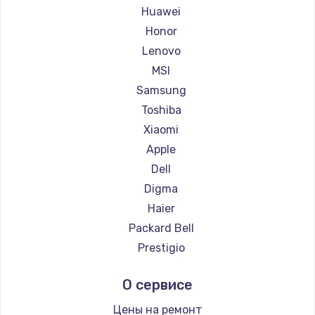
Ремонт ноутбуков Getac
Huawei
Ремонт ноутбуков Epson
Honor
Ремонт ноутбуков Philips
Lenovo
Ремонт ноутбуков LG
MSI
Ремонт ноутбуков Panasonic
Samsung
Ремонт ноутбуков Irbis
Toshiba
Ремонт ноутбуков Thunderobot
Xiaomi
Ремонт ноутбуков Hasee
Apple
Ремонт ноутбуков ZTE
Dell
Ремонт ноутбуков Hiper
Digma
Ремонт ноутбуков Evga
Haier
Ремонт ноутбуков Google
Packard Bell
Ремонт ноутбуков Echips
Prestigio
Ремонт ноутбуков Ardor
Microsoft
О сервисе
Ремонт ноутбуков Predator
Alienware
Ремонт ноутбуков iru
Gigabyte
Цены на ремонт