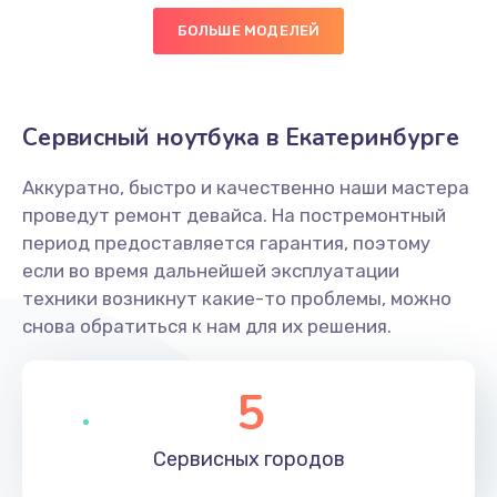
Замена кнопки
БОЛЬШЕ МОДЕЛЕЙ
300 руб.
Заказать
Сервисный ноутбука в Екатеринбурге
Настройка ОС
Аккуратно, быстро и качественно наши мастера
1025 руб.
проведут ремонт девайса. На постремонтный
Заказать
период предоставляется гарантия, поэтому
если во время дальнейшей эксплуатации
Чистка от пыли
техники возникнут какие-то проблемы, можно
660 руб.
снова обратиться к нам для их решения.
Заказать
5
Замена южного моста
3900 руб.
Сервисных
городов
Заказать