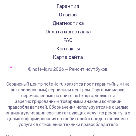
Ремонт ноутбуков Machenike
Aorus
Гарантия
Ремонт ноутбуков DEXP
Maibenben
Отзывы
Ремонт ноутбуков Teclast
Getac
Диагностика
Ремонт ноутбуков CHUWI
Epson
Оплата и доставка
Ремонт ноутбуков Colorful
Philips
FAQ
LG
Контакты
Panasonic
Карта сайта
Irbis
© note-iq.ru
2026
— Ремонт ноутбуков.
Thunderobot
Hasee
Сервисный центр note-iq.ru является пост гарантийным (не
ZTE
авторизованным) сервисным центром. Торговые марки,
перечисленные на сайте note-iq.ru, являются
Hiper
зарегистрированным товарными знаками компаний
Evga
правообладателей. Обозначения используется не с целью
индивидуализации соответствующих услуг по ремонту, а с
Google
целью информирования потребителей о предоставляемых
Echips
услугах в отношении техники правообладателя
Ardor