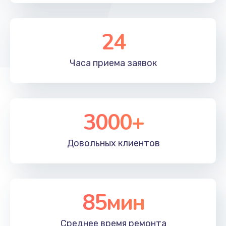
Замена контроллера питания
24
1490 руб.
Заказать
Часа приема
заявок
Замена материнской платы
1395 руб.
3000+
Заказать
Довольных
клиентов
85мин
Среднее время
ремонта