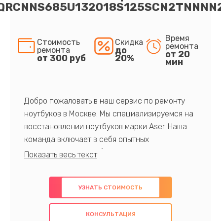
QRCNNS685U132018S125SCN2TNNNN
Время
Стоимость
Скидка
ремонта
до
ремонта
от 20
от 300 руб
20%
мин
Добро пожаловать в наш сервис по ремонту
ноутбуков в Москве. Мы специализируемся на
восстановлении ноутбуков марки Aser. Наша
команда включает в себя опытных
профессионалов с обширными знаниями и
многолетним опытом в данной области. Мы
предлагаем быстрый и качественный ремонт с
УЗНАТЬ СТОИМОСТЬ
использованием оригинальных компонентов, а
также гарантируем качество всех
КОНСУЛЬТАЦИЯ
проведенных работ. Наша цель - предоставить