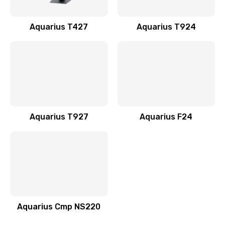
Ремонт разъема питания
990 руб.
Aquarius T427
Aquarius T924
Заказать
Ремонт после залития
2400 руб.
Заказать
Aquarius T927
Aquarius F24
Замена видеочипа
2990 руб.
Заказать
Настройка BIOS
1025 руб.
Aquarius Cmp NS220
Заказать