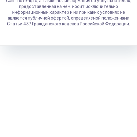
Сайт note-iq.ru, а также вся информация об услугах и ценах,
Predator
предоставленная на нём, носит исключительно
информационный характер и ни при каких условиях не
iru
является публичной офертой, определяемой положениями
Machenike
Статьи 437 Гражданского кодекса Российской Федерации.
DEXP
Teclast
CHUWI
Colorful