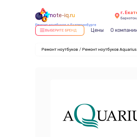
г. Ека
note-iq.ru
Бархотская
Ремонт ноутбуков в Екатеринбурге
Цены
О компани
ВЫБЕРИТЕ БРЕНД
Ремонт ноутбуков
/
Ремонт ноутбуков Aquarius