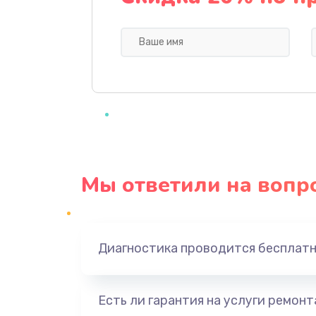
Замена экрана
Замена шлейфа матрицы
Замена термопасты
Замена оперативной памяти
Мы ответили на вопр
Замена USB порта
Замена клавиатуры
Диагностика проводится бесплат
Замена корпуса
Есть ли гарантия на услуги ремон
Замена тачпада