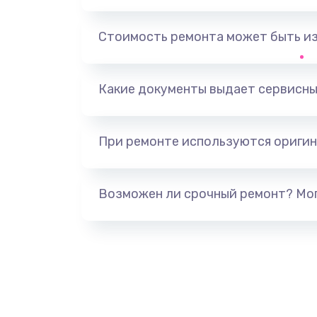
Ремонт разъема питания
Стоимость ремонта может быть и
Ремонт после залития
Какие документы выдает сервисны
Замена видеочипа
При ремонте используются оригин
Настройка BIOS
Замена кнопки
Возможен ли срочный ремонт? Мог
Настройка ОС
Чистка от пыли
Замена южного моста