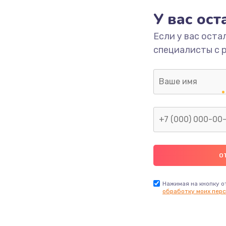
У вас ос
1490 руб.
Заказ
Если у вас оста
специалисты с 
1395 руб.
Заказ
Нажимая на кнопку о
обработку моих перс