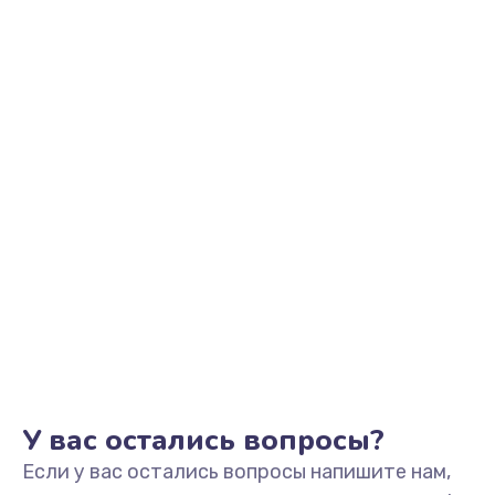
1200 руб.
Заказать
Замена тачпада
990 руб.
Заказать
Ремонт разъема питания
990 руб.
Заказать
Ремонт после залития
2400 руб.
Заказать
У вас остались вопросы?
Если у вас остались вопросы напишите нам,
Замена видеочипа