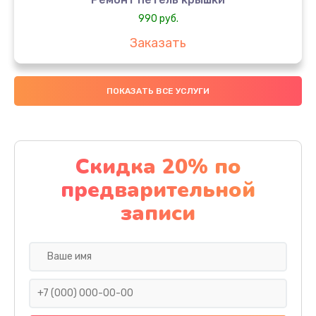
990 руб.
Заказать
Замена вебкамеры
ПОКАЗАТЬ ВСЕ УСЛУГИ
990 руб.
Заказать
Замена аккумулятора
Скидка 20% по
990 руб.
предварительной
Заказать
записи
Замена SSD
890 руб.
Заказать
Восстановление данных