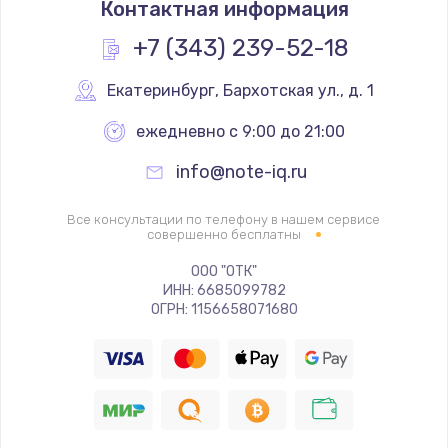
Контактная информация
660 руб.
Заказать
+7 (343) 239-52-18
Замена южного моста
Екатеринбург
,
 Бархотская ул., д. 1
3900 руб.
ежедневно с 9:00 до 21:00
Заказать
info@note-iq.ru
Замена контроллера питания
Все консультации по телефону в нашем сервисе
1490 руб.
совершенно бесплатны
Заказать
ООО "ОТК"
ИНН: 6685099782
ОГРН: 1156658071680
Замена материнской платы
1395 руб.
Заказать