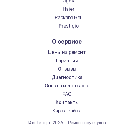
Digma
Ремонт ноутбуков Evga
Haier
Ремонт ноутбуков Google
Packard Bell
Ремонт ноутбуков Echips
Prestigio
Ремонт ноутбуков Ardor
Microsoft
О сервисе
Ремонт ноутбуков Predator
Alienware
Ремонт ноутбуков iru
Gigabyte
Цены на ремонт
Ремонт ноутбуков Machenike
Aorus
Гарантия
Ремонт ноутбуков DEXP
Maibenben
Отзывы
Ремонт ноутбуков Teclast
Getac
Диагностика
Ремонт ноутбуков CHUWI
Epson
Оплата и доставка
Ремонт ноутбуков Colorful
Philips
FAQ
LG
Контакты
Panasonic
Карта сайта
Irbis
© note-iq.ru
2026
— Ремонт ноутбуков.
Thunderobot