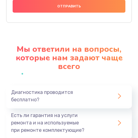
990 руб.
Заказать
Замена северного моста
3900 руб.
Мы ответили на вопросы,
Заказать
которые нам задают чаще
всего
Замена экрана
1545 руб.
Заказать
Диагностика проводится
бесплатно?
Замена шлейфа матрицы
990 руб.
Есть ли гарантия на услуги
Заказать
ремонта и на используемые
при ремонте комплектующие?
Замена термопасты