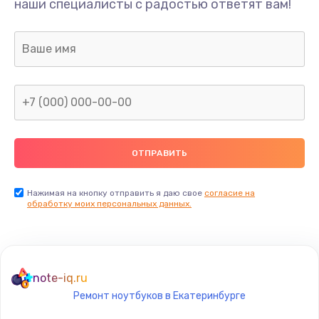
наши специалисты с радостью ответят вам!
2990 руб.
Заказать
Настройка BIOS
1025 руб.
Заказать
Замена кнопки
300 руб.
Заказать
Нажимая на кнопку отправить я даю свое
согласие на
обработку моих персональных данных.
Настройка ОС
1025 руб.
Заказать
note-iq.ru
Ремонт ноутбуков в Екатеринбурге
Чистка от пыли