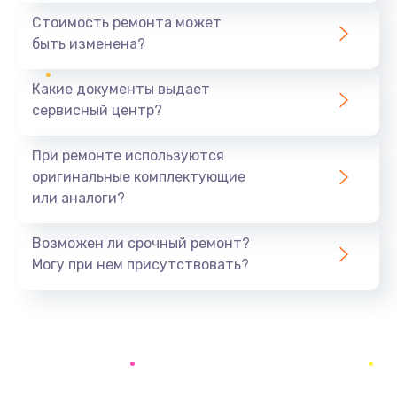
990 руб.
Стоимость ремонта может
быть изменена?
Заказать
Какие документы выдает
Замена оперативной памяти
сервисный центр?
890 руб.
Заказать
При ремонте используются
оригинальные комплектующие
Замена USB порта
или аналоги?
990 руб.
Заказать
Возможен ли срочный ремонт?
Могу при нем присутствовать?
Замена клавиатуры
990 руб.
Заказать
Замена корпуса