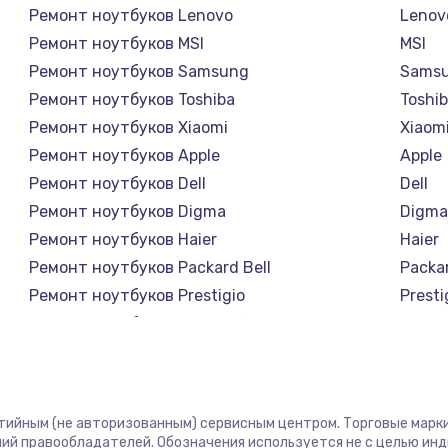
Ремонт ноутбуков Lenovo
Lenov
Ремонт ноутбуков MSI
MSI
Ремонт ноутбуков Samsung
Sams
Ремонт ноутбуков Toshiba
Toshi
Ремонт ноутбуков Xiaomi
Xiaom
Ремонт ноутбуков Apple
Apple
Ремонт ноутбуков Dell
Dell
Ремонт ноутбуков Digma
Digm
Ремонт ноутбуков Haier
Haier
Ремонт ноутбуков Packard Bell
Packar
Ремонт ноутбуков Prestigio
Presti
Ремонт ноутбуков Microsoft
Micro
Ремонт ноутбуков Alienware
Alien
Ремонт ноутбуков Aquarius
Aquar
Ремонт ноутбуков Gigabyte
Gigab
нтийным (не авторизованным) сервисным центром. Торговые марки,
Ремонт ноутбуков Aorus
Aorus
ий правообладателей. Обозначения используется не с целью ин