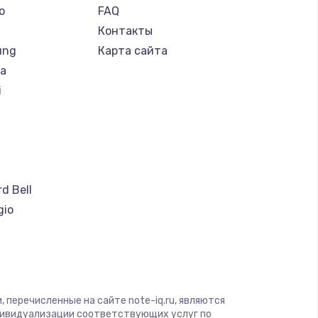
o
FAQ
Контакты
ung
Карта сайта
ba
i
a
d Bell
gio
soft
ware
ius
yte
 перечисленные на сайте note-iq.ru, являются
дивидуализации соответствующих услуг по