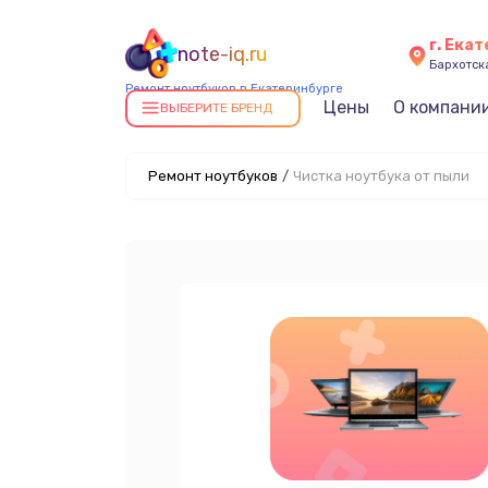
г. Ека
note-iq.ru
Бархотская
Ремонт ноутбуков в Екатеринбурге
Цены
О компани
ВЫБЕРИТЕ БРЕНД
Ремонт ноутбуков
/
Чистка ноутбука от пыли