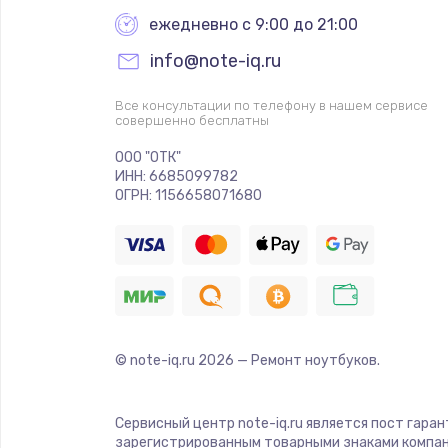
ежедневно с 9:00 до 21:00
info@note-iq.ru
Все консультации по телефону в нашем сервисе
совершенно бесплатны
ООО "ОТК"
ИНН: 6685099782
ОГРН: 1156658071680
© note-iq.ru
2026
— Ремонт ноутбуков.
Сервисный центр note-iq.ru является пост гара
зарегистрированным товарными знаками компан