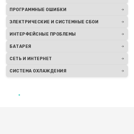
750 руб.
ПРОГРАММНЫЕ ОШИБКИ
Заказать
ЭЛЕКТРИЧЕСКИЕ И СИСТЕМНЫЕ СБОИ
Замена тачпада
ИНТЕРФЕЙСНЫЕ ПРОБЛЕМЫ
990 руб.
БАТАРЕЯ
Заказать
СЕТЬ И ИНТЕРНЕТ
Настройка ОС ноутбука Compaq
СИСТЕМА ОХЛАЖДЕНИЯ
820 руб.
Заказать
Замена видеокарты
2490 руб.
Развернуть
Заказать