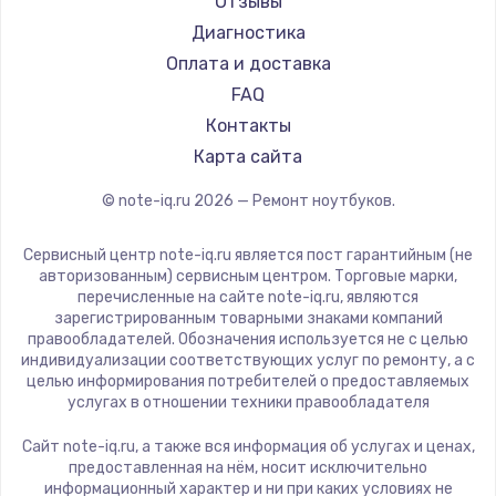
Отзывы
Ремонт ноутбуков DEXP
Maibenben
Диагностика
Ремонт ноутбуков Teclast
Getac
Оплата и доставка
Ремонт ноутбуков CHUWI
Epson
FAQ
Ремонт ноутбуков Colorful
Philips
Контакты
LG
Карта сайта
Panasonic
© note-iq.ru
2026
— Ремонт ноутбуков.
Irbis
Thunderobot
Сервисный центр note-iq.ru является пост гарантийным (не
Hasee
авторизованным) сервисным центром. Торговые марки,
перечисленные на сайте note-iq.ru, являются
ZTE
зарегистрированным товарными знаками компаний
Hiper
правообладателей. Обозначения используется не с целью
индивидуализации соответствующих услуг по ремонту, а с
Evga
целью информирования потребителей о предоставляемых
Google
услугах в отношении техники правообладателя
Echips
Сайт note-iq.ru, а также вся информация об услугах и ценах,
Ardor
предоставленная на нём, носит исключительно
информационный характер и ни при каких условиях не
Predator