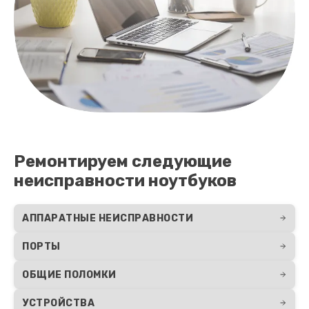
700 руб.
Заказать
Замена микрофона
600 руб.
Заказать
Ремонт южного моста
Ремонтируем следующие
1500 руб.
неисправности ноутбуков
Заказать
АППАРАТНЫЕ НЕИСПРАВНОСТИ
Чистка от пыли
990 руб.
ПОРТЫ
Заказать
ОБЩИЕ ПОЛОМКИ
Ремонт вебкамеры
УСТРОЙСТВА