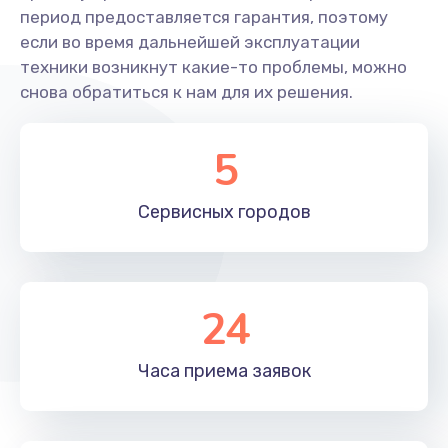
Заказать
период предоставляется гарантия, поэтому
если во время дальнейшей эксплуатации
Замена SSD ноутбука Compaq
техники возникнут какие-то проблемы, можно
1490 руб.
снова обратиться к нам для их решения.
Заказать
5
Замена HDD (замена жёсткого диска)
500 руб.
Сервисных
городов
Заказать
Установка драйверов Windows
24
450 руб.
Заказать
Часа приема
заявок
Замена кулера
600 руб.