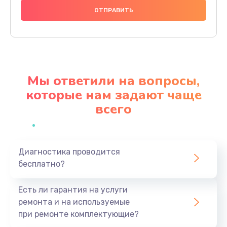
1000 руб.
Заказать
Ремонт материнской платы
4500 руб.
Мы ответили на вопросы,
Заказать
которые нам задают чаще
всего
Профилактическая чистка
1000 руб.
Заказать
Диагностика проводится
бесплатно?
Прошивка BIOS
1920 руб.
Есть ли гарантия на услуги
Заказать
ремонта и на используемые
при ремонте комплектующие?
Замена северного моста