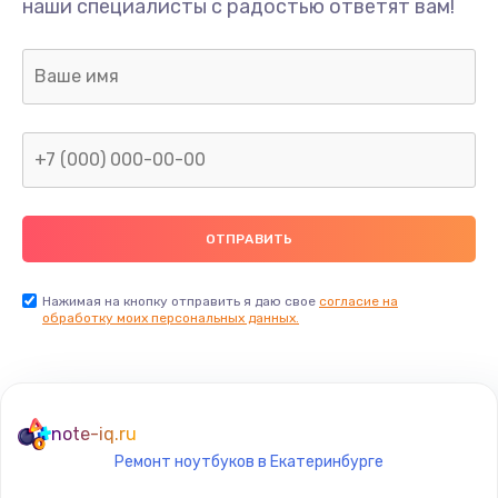
наши специалисты с радостью ответят вам!
1300 руб.
Заказать
Ремонт капиллярной трубки
400 руб.
Заказать
Замена блока питания
1000 руб.
Заказать
Нажимая на кнопку отправить я даю свое
согласие на
обработку моих персональных данных.
Прошивка / разблокировка
900 руб.
Заказать
note-iq.ru
Ремонт ноутбуков в Екатеринбурге
Замена термостата