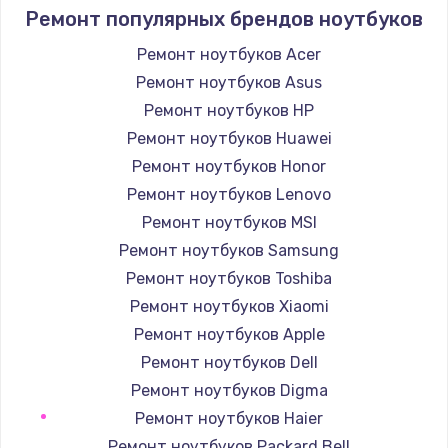
1400 руб.
Ремонт популярных брендов ноутбуков
Заказать
Ремонт ноутбуков Acer
Ремонт ноутбуков Asus
Замена / ремонт электронного модуля
управления
Ремонт ноутбуков HP
600 руб.
Ремонт ноутбуков Huawei
Заказать
Ремонт ноутбуков Honor
Ремонт ноутбуков Lenovo
Замена конфорки
Ремонт ноутбуков MSI
1100 руб.
Ремонт ноутбуков Samsung
Заказать
Ремонт ноутбуков Toshiba
Ремонт ноутбуков Xiaomi
Замена платы сенсора
Ремонт ноутбуков Apple
900 руб.
Ремонт ноутбуков Dell
Заказать
Ремонт ноутбуков Digma
Ремонт ноутбуков Haier
Замена регулятора режимов конфорки
Ремонт ноутбуков Packard Bell