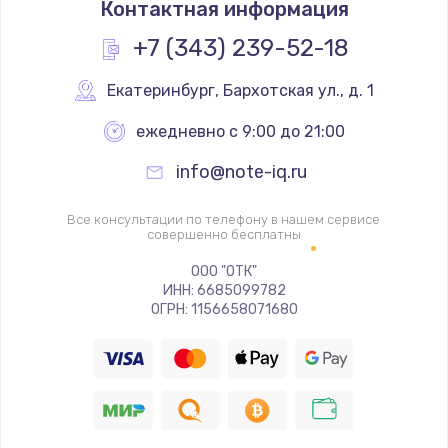
Контактная информация
1200 руб.
Заказать
+7 (343) 239-52-18
Замена реле
Екатеринбург
,
 Бархотская ул., д. 1
1000 руб.
ежедневно с 9:00 до 21:00
Заказать
info@note-iq.ru
Замена термопредохранителя
Все консультации по телефону в нашем сервисе
700 руб.
совершенно бесплатны
Заказать
ООО "ОТК"
ИНН: 6685099782
ОГРН: 1156658071680
Замена ТЭНа
2500 руб.
Заказать
Замена шнура