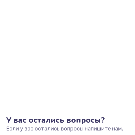
2500 руб.
Заказать
Замена видеоадаптера (видеокарты)
1800 руб.
Заказать
Замена, перепайка чипа
1300 руб.
Заказать
Замена HDMI-разъема
650 руб.
Заказать
У вас остались вопросы?
Если у вас остались вопросы напишите нам,
Замена/Pемонт карбюратора