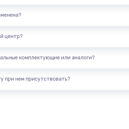
690 руб.
Заказ
зменена?
720 руб.
Заказ
490 руб.
Заказ
й центр?
1895 руб.
Заказ
альные комплектующие или аналоги?
990 руб.
Заказ
у при нем присутствовать?
2990 руб.
Заказ
1490 руб.
Заказ
1060 руб.
Заказ