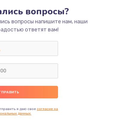
ать
тались вопросы?
лись вопросы напишите нам, наши
ать
радостью ответят вам!
ать
ать
ать
ать
тправить я даю свое
согласие на
ональных данных.