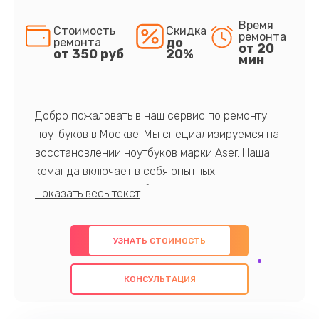
Время
Стоимость
Скидка
ремонта
до
ремонта
от 20
от 350 руб
20%
мин
Добро пожаловать в наш сервис по ремонту
ноутбуков в Москве. Мы специализируемся на
восстановлении ноутбуков марки Aser. Наша
команда включает в себя опытных
профессионалов с обширными знаниями и
многолетним опытом в данной области. Мы
предлагаем быстрый и качественный ремонт с
УЗНАТЬ СТОИМОСТЬ
использованием оригинальных компонентов, а
также гарантируем качество всех
КОНСУЛЬТАЦИЯ
проведенных работ. Наша цель - предоставить
клиентам надежное и профессиональное