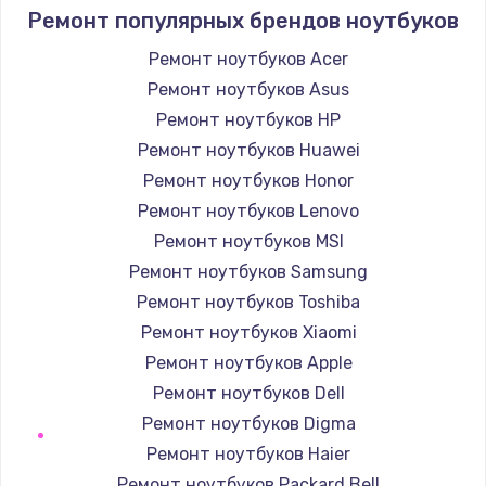
2750 руб.
Ремонт популярных брендов ноутбуков
Заказать
Ремонт ноутбуков Acer
Ремонт ноутбуков Asus
Замена SSD
Ремонт ноутбуков HP
995 руб.
Ремонт ноутбуков Huawei
Заказать
Ремонт ноутбуков Honor
Ремонт ноутбуков Lenovo
Замена аккумулятора
Ремонт ноутбуков MSI
620 руб.
Ремонт ноутбуков Samsung
Заказать
Ремонт ноутбуков Toshiba
Ремонт ноутбуков Xiaomi
Замена клавиатуры
Ремонт ноутбуков Apple
990 руб.
Ремонт ноутбуков Dell
Заказать
Ремонт ноутбуков Digma
Ремонт ноутбуков Haier
Замена HDMI
Ремонт ноутбуков Packard Bell
445 руб.