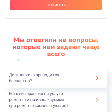
920 руб.
Заказать
Замена видеокарты
2490 руб.
Мы ответили на вопросы,
Заказать
которые нам задают чаще
всего
Ремонт цепей питания
3900 руб.
Заказать
Диагностика проводится
бесплатно?
Замена жесткого диска
495 руб.
Есть ли гарантия на услуги
Заказать
ремонта и на используемые
при ремонте комплектующие?
Установка драйверов