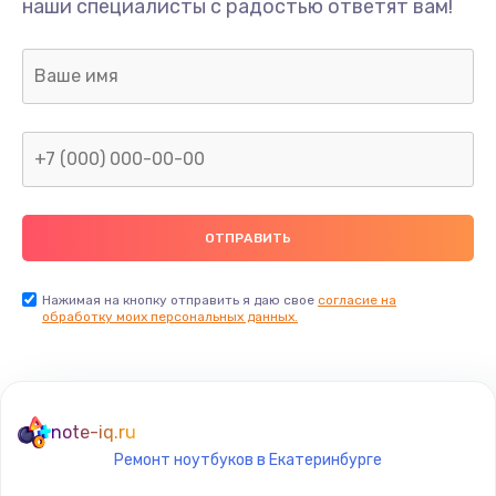
наши специалисты с радостью ответят вам!
1145 руб.
Заказать
Замена микрофона
900 руб.
Заказать
Замена оперативной памяти
690 руб.
Заказать
Нажимая на кнопку отправить я даю свое
согласие на
обработку моих персональных данных.
Замена процессора
1290 руб.
Заказать
note-iq.ru
Ремонт ноутбуков в Екатеринбурге
Замена системы охлаждения