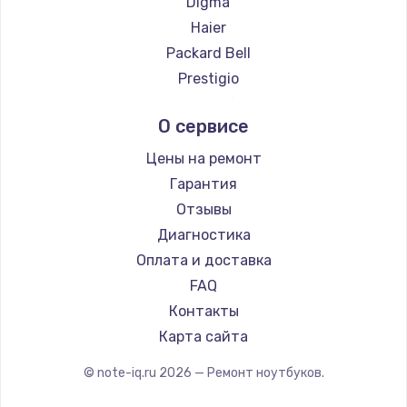
Digma
Ремонт ноутбуков Evga
Haier
Ремонт ноутбуков Google
Packard Bell
Ремонт ноутбуков Echips
Prestigio
Ремонт ноутбуков Ardor
Microsoft
О сервисе
Ремонт ноутбуков Predator
Alienware
Ремонт ноутбуков iru
Aquarius
Цены на ремонт
Ремонт ноутбуков Machenike
Gigabyte
Гарантия
Ремонт ноутбуков DEXP
Aorus
Отзывы
Ремонт ноутбуков Teclast
Maibenben
Диагностика
Ремонт ноутбуков CHUWI
Epson
Оплата и доставка
Ремонт ноутбуков Colorful
Philips
FAQ
LG
Контакты
Panasonic
Карта сайта
Irbis
© note-iq.ru
2026
— Ремонт ноутбуков.
Thunderobot