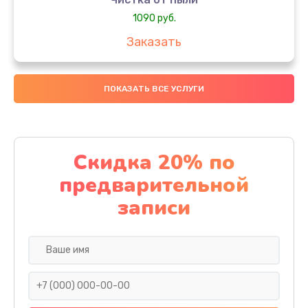
1090 руб.
Заказать
Настройка ОС
ПОКАЗАТЬ ВСЕ УСЛУГИ
990 руб.
Заказать
Настройка BIOS
Скидка 20% по
1490 руб.
предварительной
Заказать
записи
Замена видеочипа
2495 руб.
Заказать
Ремонт разъема питания