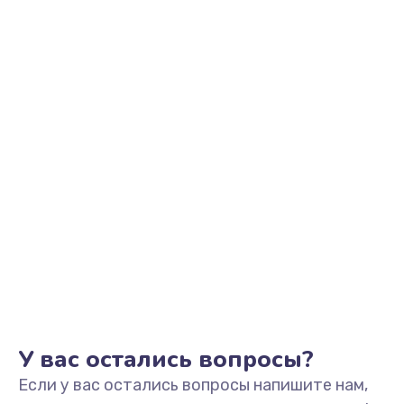
1490 руб.
Заказать
Замена тачпада
990 руб.
Заказать
Замена корпуса
890 руб.
Заказать
Замена USB порта
895 руб.
Заказать
У вас остались вопросы?
Если у вас остались вопросы напишите нам,
Замена звуковой карты