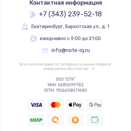
Контактная информация
1395 руб.
Заказать
+7 (343) 239-52-18
Замена термопасты
Екатеринбург
,
 Бархотская ул., д. 1
1090 руб.
ежедневно с 9:00 до 21:00
Заказать
info@note-iq.ru
Замена шлейфа матрицы
Все консультации по телефону в нашем сервисе
990 руб.
совершенно бесплатны
Заказать
ООО "ОТК"
ИНН: 6685099782
ОГРН: 1156658071680
Замена экрана
940 руб.
Заказать
Замена северного моста