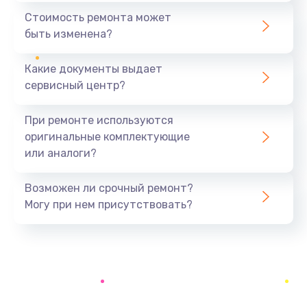
890 руб.
Стоимость ремонта может
быть изменена?
Заказать
Какие документы выдает
Замена вебкамеры
сервисный центр?
895 руб.
Заказать
При ремонте используются
оригинальные комплектующие
Настройка Wi-Fi
или аналоги?
695 руб.
Заказать
Возможен ли срочный ремонт?
Могу при нем присутствовать?
Замена шим-контроллера
3900 руб.
Заказать
Замена контроллера питания