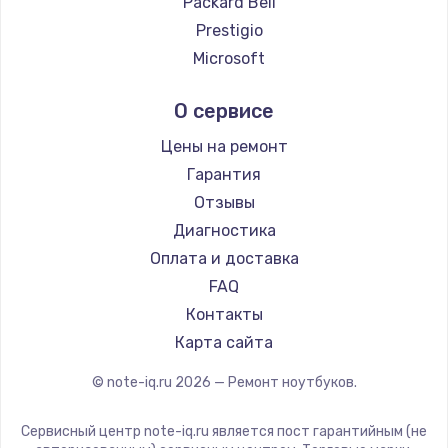
Packard Bell
Ремонт ноутбуков Google
Prestigio
Ремонт ноутбуков Echips
Microsoft
Ремонт ноутбуков Ardor
Alienware
О сервисе
Ремонт ноутбуков Predator
Aquarius
Ремонт ноутбуков iru
Gigabyte
Цены на ремонт
Ремонт ноутбуков Machenike
Aorus
Гарантия
Ремонт ноутбуков DEXP
Maibenben
Отзывы
Ремонт ноутбуков Teclast
Getac
Диагностика
Ремонт ноутбуков CHUWI
Epson
Оплата и доставка
Ремонт ноутбуков Colorful
Philips
FAQ
LG
Контакты
Panasonic
Карта сайта
Irbis
© note-iq.ru
2026
— Ремонт ноутбуков.
Thunderobot
Hasee
Сервисный центр note-iq.ru является пост гарантийным (не