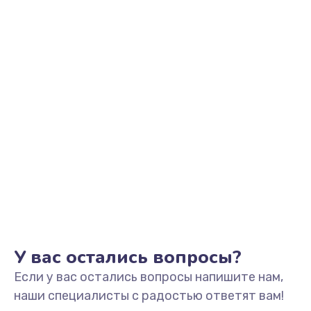
Заказать
Замена корпуса
1045 руб.
Заказать
Ремонт петель крышки
1090 руб.
Заказать
Замена вебкамеры
990 руб.
Заказать
У вас остались вопросы?
Если у вас остались вопросы напишите нам,
Замена жесткого диска
наши специалисты с радостью ответят вам!
490 руб.