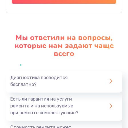
Заказать
Замена шлейфа матрицы
1095 руб.
Мы ответили на вопросы,
Заказать
которые нам задают чаще
всего
Замена термопасты
960 руб.
Заказать
Диагностика проводится
бесплатно?
Замена системы охлаждения
1295 руб.
Есть ли гарантия на услуги
Заказать
ремонта и на используемые
при ремонте комплектующие?
Замена процессора
1395 руб.
Стоимость ремонта может