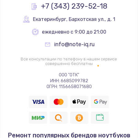
Заказать
+7 (343) 239-52-18
Настройка ОС
Екатеринбург
,
 Бархотская ул., д. 1
1060 руб.
ежедневно с 9:00 до 21:00
Заказать
info@note-iq.ru
Чистка от пыли
Все консультации по телефону в нашем сервисе
890 руб.
совершенно бесплатны
Заказать
ООО "ОТК"
ИНН: 6685099782
ОГРН: 1156658071680
Замена южного моста
2885 руб.
Заказать
Замена контроллера питания
1490 руб.
Ремонт популярных брендов ноутбуков