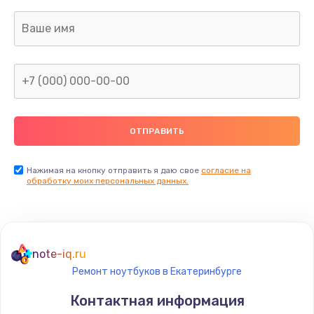
Заказать
Замена видеокарты
1895 руб.
Заказать
Ремонт разъема питания
990 руб.
Заказать
Нажимая на кнопку отправить я даю свое
согласие на
обработку моих персональных данных.
Замена видеочипа
2990 руб.
Заказать
note-iq.ru
Ремонт ноутбуков в Екатеринбурге
Настройка BIOS
Контактная информация
1490 руб.