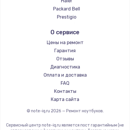
Haier
Ремонт ноутбуков Google
Packard Bell
Ремонт ноутбуков Echips
Prestigio
Ремонт ноутбуков Ardor
Microsoft
О сервисе
Ремонт ноутбуков Predator
Alienware
Ремонт ноутбуков iru
Aquarius
Цены на ремонт
Ремонт ноутбуков Machenike
Gigabyte
Гарантия
Ремонт ноутбуков DEXP
Aorus
Отзывы
Ремонт ноутбуков Teclast
Maibenben
Диагностика
Ремонт ноутбуков CHUWI
Getac
Оплата и доставка
Ремонт ноутбуков Colorful
Epson
FAQ
Philips
Контакты
LG
Карта сайта
Panasonic
© note-iq.ru
2026
— Ремонт ноутбуков.
Irbis
Thunderobot
Сервисный центр note-iq.ru является пост гарантийным (не