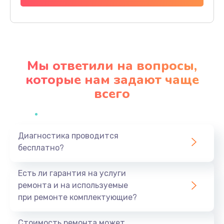
Заказать
Замена видеочипа
2990 руб.
Мы ответили на вопросы,
Заказать
которые нам задают чаще
всего
Настройка BIOS
995 руб.
Заказать
Диагностика проводится
бесплатно?
Замена южного моста
2750 руб.
Есть ли гарантия на услуги
Заказать
ремонта и на используемые
при ремонте комплектующие?
Замена контроллера питания
1490 руб.
Стоимость ремонта может