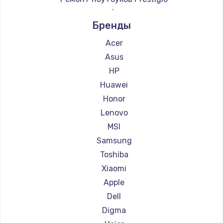
Ремонт ноутбуков Microsoft
Бренды
Ремонт ноутбуков Alienware
Ремонт ноутбуков Aquarius
Acer
Ремонт ноутбуков Gigabyte
Asus
Ремонт ноутбуков Aorus
HP
Ремонт ноутбуков Maibenben
Huawei
Ремонт ноутбуков Getac
Honor
Ремонт ноутбуков Epson
Lenovo
Ремонт ноутбуков Philips
MSI
Ремонт ноутбуков LG
Samsung
Ремонт ноутбуков Panasonic
Toshiba
Ремонт ноутбуков Irbis
Xiaomi
Ремонт ноутбуков Thunderobot
Apple
Ремонт ноутбуков ZTE
Dell
Ремонт ноутбуков Hiper
Digma
Ремонт ноутбуков Evga