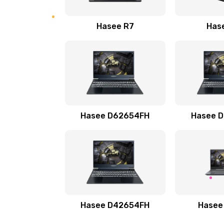
Замена экрана
Hasee R7
Has
Поиск и удаление вирусов
Hasee D62654FH
Hasee 
Hasee D42654FH
Hasee