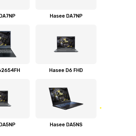
990 руб.
Заказать
 DA7NP
Hasee DA7NP
310 руб.
Заказать
62654FH
Hasee D6 FHD
 DA5NP
Hasee DA5NS