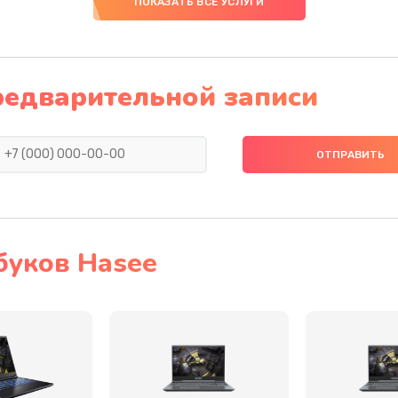
ПОКАЗАТЬ ВСЕ УСЛУГИ
20 мин
1 год
50 мин
3 года
редварительной записи
40 мин
3 года
50 мин
3 года
50 мин
1 год
буков Hasee
60 мин
1 год
60 мин
3 года
60 мин
2 года