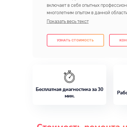
включает в себя опытных профессион
многолетним опытом в данной област
качественный ремонт с использовани
гарантируем качество всех проведенн
клиентам надежное и профессиональн
УЗНАТЬ СТОИМОСТЬ
КОН
потребности наилучшим образом. Не 
сейчас!
Бесплатная диагностика за 30
Рабо
мин.