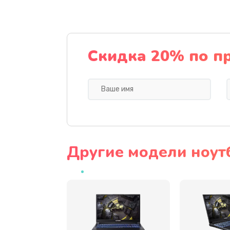
Установка драйверов
Настройка BIOS
Скидка 20% по п
Настройка Wi-Fi
Замена корпуса
Замена южного моста
Другие модели ноут
Ремонт петель крышки
Ремонт разъема питания
Замена вебкамеры