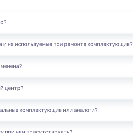
но?
та и на используемые при ремонте комплектующие?
зменена?
й центр?
альные комплектующие или аналоги?
у при нем присутствовать?