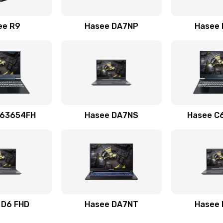
50 мин
3 года
ee R9
Hasee DA7NP
Hasee
60 мин
1 год
D63654FH
Hasee DA7NS
Hasee C
 D6 FHD
Hasee DA7NT
Hasee