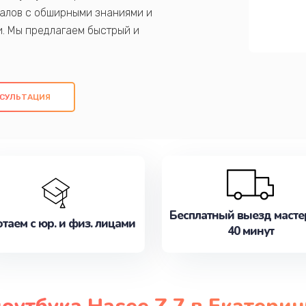
алов с обширными знаниями и
и. Мы предлагаем быстрый и
ем оригинальных компонентов, а также
ых работ. Наша цель - предоставить
ое обслуживание, удовлетворяя их
СУЛЬТАЦИЯ
медлите записаться на ремонт уже
Бесплатный выезд масте
таем с юр. и физ. лицами
40 минут