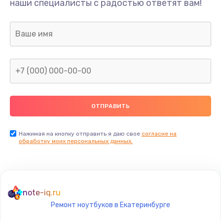
Замена разъёма наушников (гарнитуры)
наши специалисты с радостью ответят вам!
490 руб.
Заказать
Замена разъема зарядки (питания)
490 руб.
Заказать
Замена сканера отпечатка
490 руб.
Нажимая на кнопку отправить я даю свое
согласие на
Заказать
обработку моих персональных данных.
Сбор/Разбор
1490 руб.
note-iq.ru
Заказать
Ремонт ноутбуков в Екатеринбурге
Замена разъема SIM