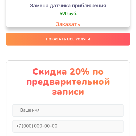
Замена датчика приближения
590 руб.
Заказать
Замена стекла
ПОКАЗАТЬ ВСЕ УСЛУГИ
890 руб.
Заказать
Скидка 20% по
Обновление ПО
предварительной
890 руб.
записи
Заказать
Замена задней крышки
290 руб.
Заказать