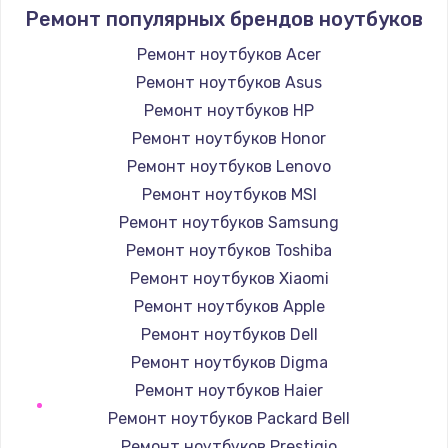
Ремонт популярных брендов ноутбуков
490 руб.
Ремонт ноутбуков Acer
Заказать
Ремонт ноутбуков Asus
Защита гидрогелевой пленкой
Ремонт ноутбуков HP
1290 руб.
Ремонт ноутбуков Honor
Заказать
Ремонт ноутбуков Lenovo
Ремонт ноутбуков MSI
Замена вебкамеры
Ремонт ноутбуков Samsung
1495 руб.
Ремонт ноутбуков Toshiba
Заказать
Ремонт ноутбуков Xiaomi
Ремонт ноутбуков Apple
Установка драйверов
Ремонт ноутбуков Dell
1000 руб.
Ремонт ноутбуков Digma
Заказать
Ремонт ноутбуков Haier
Ремонт ноутбуков Packard Bell
Замена жесткого диска
Ремонт ноутбуков Prestigio