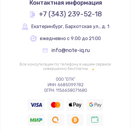
Контактная информация
290 руб.
+7 (343) 239-52-18
Заказать
Екатеринбург
,
 Бархотская ул., д. 1
Замена полифонического динамика
ежедневно с 9:00 до 21:00
390 руб.
Заказать
info@note-iq.ru
Замена передней камеры
Все консультации по телефону в нашем сервисе
совершенно бесплатны
490 руб.
ООО "ОТК"
Заказать
ИНН: 6685099782
ОГРН: 1156658071680
Замена микросхемы
690 руб.
Заказать
Замена кнопок громкости