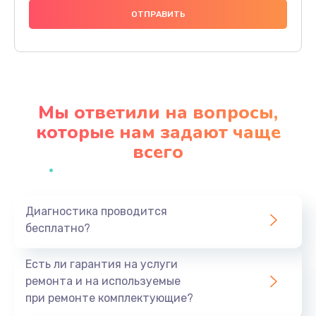
Замена аккумулятора
620 руб.
Заказать
Замена экрана
Мы ответили на вопросы,
940 руб.
которые нам задают чаще
Заказать
всего
Замена микрофона
1500 руб.
Заказать
Диагностика проводится
бесплатно?
Замена кнопки включения
Есть ли гарантия на услуги
490 руб.
ремонта и на используемые
Заказать
при ремонте комплектующие?