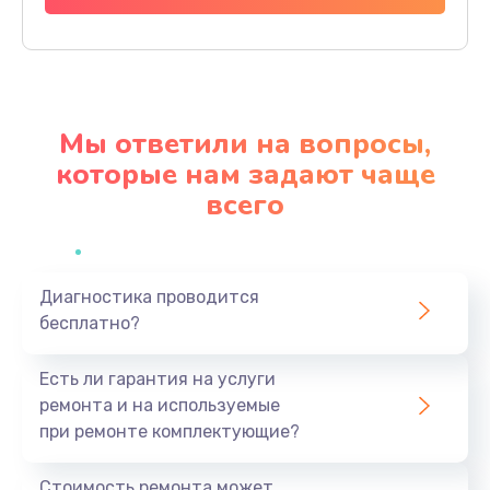
Заказать
Замена SIM-карты
550 руб.
Мы ответили на вопросы,
Заказать
которые нам задают чаще
всего
Замена Bluetooth модуля
880 руб.
Заказать
Диагностика проводится
бесплатно?
Замена микросхемы Bluetooth
1100 руб.
Есть ли гарантия на услуги
Заказать
ремонта и на используемые
при ремонте комплектующие?
Ремонт микросхемы Bluetooth
1100 руб.
Стоимость ремонта может