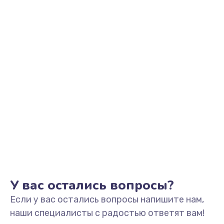
Заказать
Ремонт разъема наушников
550 руб.
Заказать
Ремонт NFC модуля
880 руб.
Заказать
Ремонт кнопки громкости
550 руб.
Заказать
У вас остались вопросы?
Если у вас остались вопросы напишите нам,
Ремонт микросхемы питания
наши специалисты с радостью ответят вам!
1100 руб.