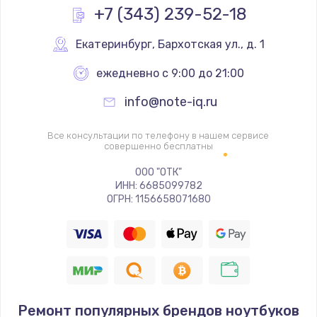
Заказать
+7 (343) 239-52-18
Замена кнопки питания
Екатеринбург
,
 Бархотская ул., д. 1
550 руб.
ежедневно с 9:00 до 21:00
Заказать
info@note-iq.ru
Ремонт экрана
Все консультации по телефону в нашем сервисе
1100 руб.
совершенно бесплатны
Заказать
ООО "ОТК"
ИНН: 6685099782
ОГРН: 1156658071680
Ремонт мембраны
550 руб.
Заказать
Замена микросхемы зарядки
1100 руб.
Ремонт популярных брендов ноутбуков