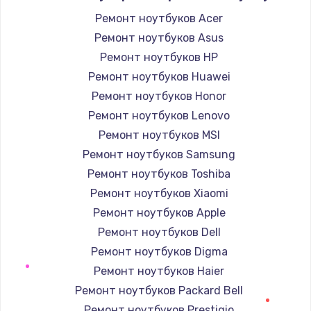
Заказать
Ремонт ноутбуков Acer
Ремонт ноутбуков Asus
Замена микросхемы управления
Ремонт ноутбуков HP
1100 руб.
Ремонт ноутбуков Huawei
Заказать
Ремонт ноутбуков Honor
Ремонт ноутбуков Lenovo
Замена микросхемы NFC
Ремонт ноутбуков MSI
1100 руб.
Ремонт ноутбуков Samsung
Заказать
Ремонт ноутбуков Toshiba
Ремонт ноутбуков Xiaomi
Замена разъема наушников
Ремонт ноутбуков Apple
880 руб.
Ремонт ноутбуков Dell
Заказать
Ремонт ноутбуков Digma
Ремонт ноутбуков Haier
Ремонт микросхемы управления
Ремонт ноутбуков Packard Bell
1100 руб.
Ремонт ноутбуков Prestigio