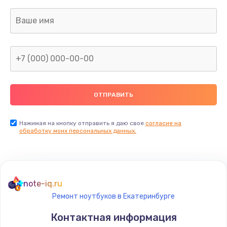
Заказать
Ремонт SIM-карты
550 руб.
Заказать
Ремонт вибромотора
550 руб.
Заказать
Нажимая на кнопку отправить я даю свое
согласие на
обработку моих персональных данных.
Ремонт микросхемы NFC
1100 руб.
Заказать
note-iq.ru
Ремонт ноутбуков в Екатеринбурге
Замена NFC модуля
Контактная информация
880 руб.