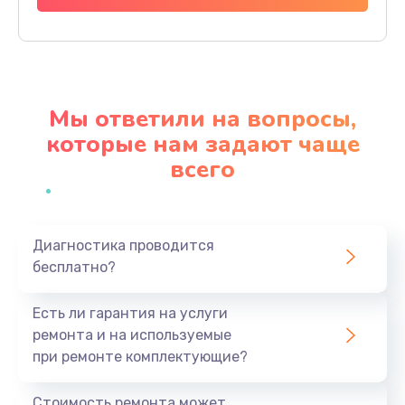
Заказать
Замена SIM-карты
550 руб.
Мы ответили на вопросы,
Заказать
которые нам задают чаще
всего
Замена Bluetooth модуля
880 руб.
Заказать
Диагностика проводится
бесплатно?
Замена микросхемы Bluetooth
1100 руб.
Есть ли гарантия на услуги
Заказать
ремонта и на используемые
при ремонте комплектующие?
Ремонт микросхемы Bluetooth
1100 руб.
Стоимость ремонта может