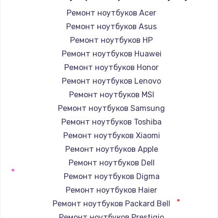
Заказать
Ремонт ноутбуков Acer
Ремонт ноутбуков Asus
Замена микросхемы управления
Ремонт ноутбуков HP
1100 руб.
Ремонт ноутбуков Huawei
Заказать
Ремонт ноутбуков Honor
Ремонт ноутбуков Lenovo
Замена микросхемы NFC
Ремонт ноутбуков MSI
1100 руб.
Ремонт ноутбуков Samsung
Заказать
Ремонт ноутбуков Toshiba
Ремонт ноутбуков Xiaomi
Замена разъема наушников
Ремонт ноутбуков Apple
880 руб.
Ремонт ноутбуков Dell
Заказать
Ремонт ноутбуков Digma
Ремонт ноутбуков Haier
Ремонт микросхемы управления
Ремонт ноутбуков Packard Bell
1100 руб.
Ремонт ноутбуков Prestigio