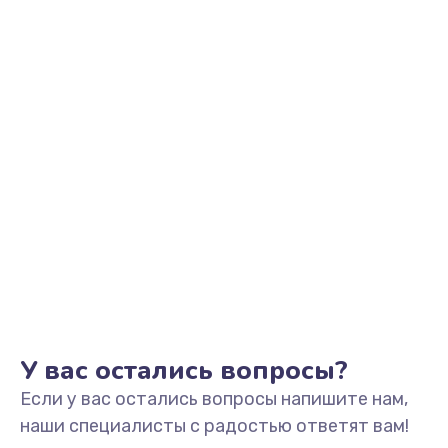
Заказать
Ремонт разъема наушников
550 руб.
Заказать
Ремонт NFC модуля
880 руб.
Заказать
Ремонт кнопки громкости
550 руб.
Заказать
У вас остались вопросы?
Если у вас остались вопросы напишите нам,
Ремонт микросхемы питания
наши специалисты с радостью ответят вам!
1100 руб.