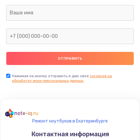
Заказать
Ремонт SIM-карты
550 руб.
Заказать
Ремонт вибромотора
550 руб.
Заказать
Нажимая на кнопку отправить я даю свое
согласие на
обработку моих персональных данных.
Ремонт микросхемы NFC
1100 руб.
Заказать
note-iq.ru
Ремонт ноутбуков в Екатеринбурге
Замена NFC модуля
Контактная информация
880 руб.