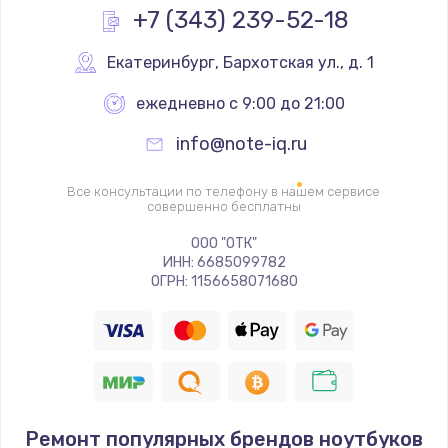
Заказать
+7 (343) 239-52-18
Замена кнопки питания
Екатеринбург
,
 Бархотская ул., д. 1
550 руб.
ежедневно с 9:00 до 21:00
Заказать
info@note-iq.ru
Ремонт экрана
Все консультации по телефону в нашем сервисе
1100 руб.
совершенно бесплатны
Заказать
ООО "ОТК"
ИНН: 6685099782
ОГРН: 1156658071680
Ремонт мембраны
550 руб.
Заказать
Замена микросхемы зарядки
1100 руб.
Ремонт популярных брендов ноутбуков