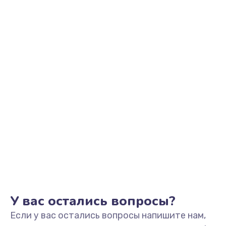
1100 руб.
Заказать
Ремонт разъема наушников
550 руб.
Заказать
Ремонт NFC модуля
880 руб.
Заказать
Ремонт кнопки громкости
550 руб.
Заказать
У вас остались вопросы?
Если у вас остались вопросы напишите нам,
Ремонт микросхемы питания