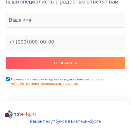
наши специалисты с радостью ответят вам!
1100 руб.
Заказать
Ремонт SIM-карты
550 руб.
Заказать
Ремонт вибромотора
550 руб.
Заказать
Нажимая на кнопку отправить я даю свое
согласие на
обработку моих персональных данных.
Ремонт микросхемы NFC
1100 руб.
Заказать
note-iq.ru
Ремонт ноутбуков в Екатеринбурге
Замена NFC модуля