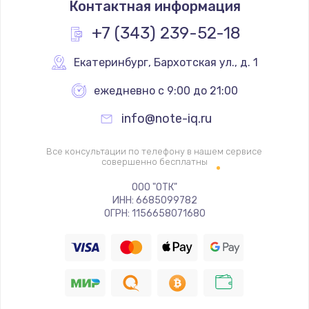
Контактная информация
880 руб.
Заказать
+7 (343) 239-52-18
Замена кнопки питания
Екатеринбург
,
 Бархотская ул., д. 1
550 руб.
ежедневно с 9:00 до 21:00
Заказать
info@note-iq.ru
Ремонт экрана
Все консультации по телефону в нашем сервисе
1100 руб.
совершенно бесплатны
Заказать
ООО "ОТК"
ИНН: 6685099782
ОГРН: 1156658071680
Ремонт мембраны
550 руб.
Заказать
Замена микросхемы зарядки