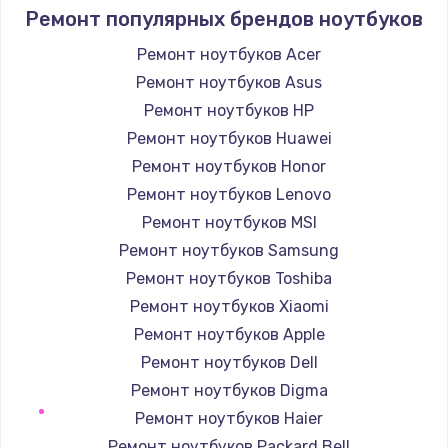
1100 руб.
Ремонт популярных брендов ноутбуков
Заказать
Ремонт ноутбуков Acer
Ремонт ноутбуков Asus
Замена микросхемы управления
Ремонт ноутбуков HP
1100 руб.
Ремонт ноутбуков Huawei
Заказать
Ремонт ноутбуков Honor
Ремонт ноутбуков Lenovo
Замена микросхемы NFC
Ремонт ноутбуков MSI
1100 руб.
Ремонт ноутбуков Samsung
Заказать
Ремонт ноутбуков Toshiba
Ремонт ноутбуков Xiaomi
Замена разъема наушников
Ремонт ноутбуков Apple
880 руб.
Ремонт ноутбуков Dell
Заказать
Ремонт ноутбуков Digma
Ремонт ноутбуков Haier
Ремонт микросхемы управления
Ремонт ноутбуков Packard Bell
1100 руб.