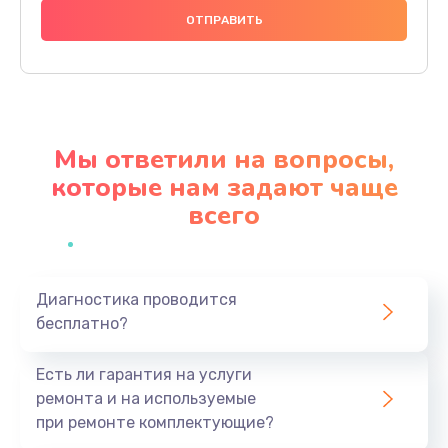
1100 руб.
Заказать
Замена SIM-карты
550 руб.
Мы ответили на вопросы,
Заказать
которые нам задают чаще
всего
Замена Bluetooth модуля
880 руб.
Заказать
Диагностика проводится
бесплатно?
Замена микросхемы Bluetooth
1100 руб.
Есть ли гарантия на услуги
Заказать
ремонта и на используемые
при ремонте комплектующие?
Ремонт микросхемы Bluetooth