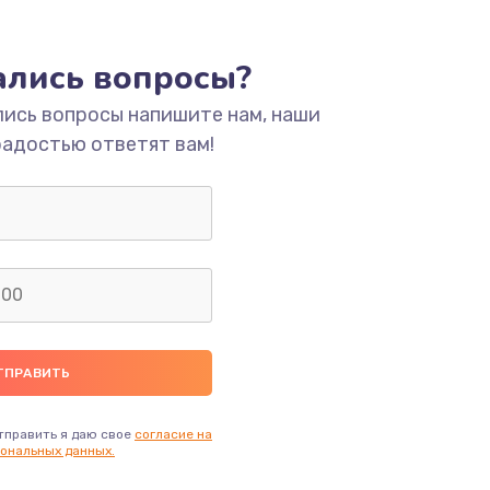
ать
тались вопросы?
ать
лись вопросы напишите нам, наши
радостью ответят вам!
ать
ать
ать
ать
ать
тправить я даю свое
согласие на
ональных данных.
ать