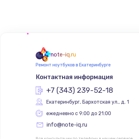
Ремонт антенны
Замена микросхемы Wi-Fi
Ремонт Bluetooth модуля
note-iq.ru
Ремонт задней крышки
Ремонт ноутбуков в Екатеринбурге
Контактная информация
Ремонт аккумулятора
+7 (343) 239-52-18
Замена микросхемы питания
Екатеринбург
,
 Бархотская ул., д. 1
ежедневно с 9:00 до 21:00
Ремонт микросхемы Wi-Fi
info@note-iq.ru
Замена GPS модуля
Все консультации по телефону в нашем сервисе