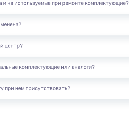
та и на используемые при ремонте комплектующие?
550 руб.
Заказ
880 руб.
Заказ
зменена?
550 руб.
Заказ
й центр?
1100 руб.
Заказ
альные комплектующие или аналоги?
550 руб.
Заказ
550 руб.
Заказ
у при нем присутствовать?
1100 руб.
Заказ
880 руб.
Заказ