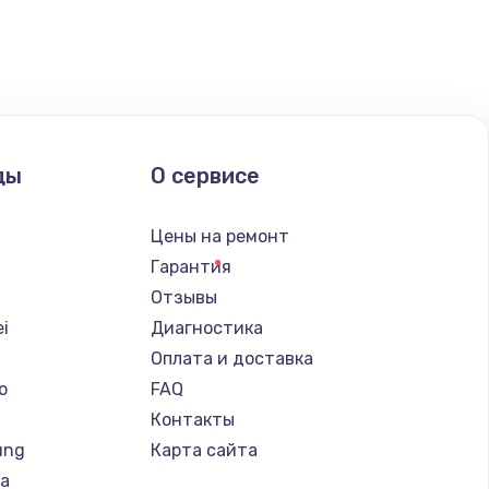
ать
ать
ать
ды
О сервисе
ать
Цены на ремонт
Гарантия
ать
Отзывы
i
Диагностика
ать
Оплата и доставка
o
FAQ
ать
Контакты
ung
Карта сайта
ать
ba