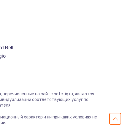
i
ать
ать
a
ать
d Bell
gio
ать
ware
ius
ать
yte
 перечисленные на сайте note-iq.ru, являются
ать
nben
дивидуализации соответствующих услуг по
ателя
ать
рмационный характер и ни при каких условиях не
s
ии.
ать