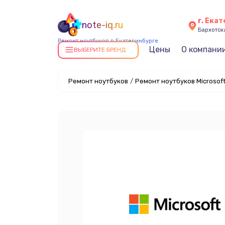
г. Ека
note-iq.ru
Бархотская
Ремонт ноутбуков в Екатеринбурге
Цены
О компани
ВЫБЕРИТЕ БРЕНД
Ремонт ноутбуков
/
Ремонт ноутбуков Microsof