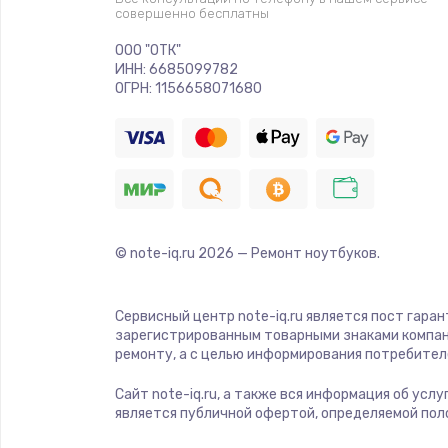
совершенно бесплатны
Замена Wi-Fi модуля
ООО "ОТК"
ИНН: 6685099782
ОГРН: 1156658071680
Замена антенны
Замена мембраны
Замена клавиатуры
© note-iq.ru
2026
— Ремонт ноутбуков.
Замена корпуса
Сервисный центр note-iq.ru является пост гара
Замена тачпада
зарегистрированным товарными знаками компан
ремонту, а с целью информирования потребител
Замена контроллера питания
Сайт note-iq.ru, а также вся информация об усл
является публичной офертой, определяемой пол
Замена южного моста