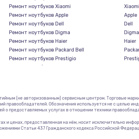
Ремонт ноутбуков Xiaomi
Xiaom
880 руб.
Заказ
Ремонт ноутбуков Apple
Apple
Ремонт ноутбуков Dell
Dell
880 руб.
Заказ
Ремонт ноутбуков Digma
Digm
Ремонт ноутбуков Haier
Haier
550 руб.
Заказ
Ремонт ноутбуков Packard Bell
Packar
Ремонт ноутбуков Prestigio
Presti
720 руб.
Заказ
Ремонт ноутбуков Alienware
Alien
Ремонт ноутбуков Aquarius
Aquar
1045 руб.
Заказ
Ремонт ноутбуков Gigabyte
Gigab
Ремонт ноутбуков Aorus
Aorus
нтийным (не авторизованным) сервисным центром. Торговые марки,
945 руб.
Заказ
Ремонт ноутбуков Maibenben
Maibe
ий правообладателей. Обозначения используется не с целью ин
ей о предоставляемых услугах в отношении техники правооблад
Ремонт ноутбуков Getac
Getac
1490 руб.
Заказ
Ремонт ноутбуков Epson
Epson
угах и ценах, предоставленная на нём, носит исключительно инфо
Ремонт ноутбуков Philips
Philip
ожениями Статьи 437 Гражданского кодекса Российской Федерац
2885 руб.
Заказ
Ремонт ноутбуков LG
LG