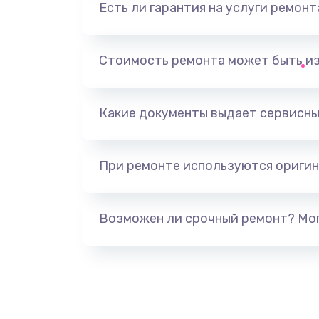
Есть ли гарантия на услуги ремон
Ремонт разъема наушников
Ремонт NFC модуля
Стоимость ремонта может быть и
Ремонт кнопки громкости
Какие документы выдает сервисны
Ремонт микросхемы питания
При ремонте используются оригин
Ремонт SIM-карты
Ремонт вибромотора
Возможен ли срочный ремонт? Мог
Ремонт микросхемы NFC
Замена NFC модуля