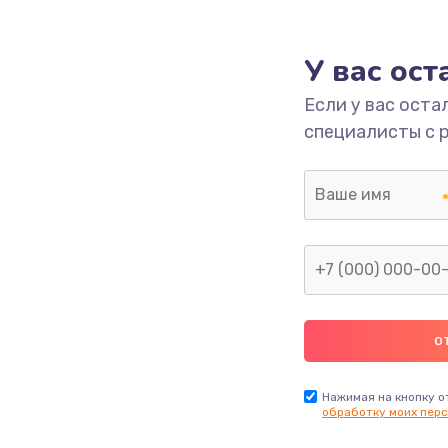
550 руб.
Заказ
У вас ос
1100 руб.
Заказ
Если у вас оста
специалисты с 
550 руб.
Заказ
1100 руб.
Заказ
1100 руб.
Заказ
1100 руб.
Заказ
880 руб.
Заказ
Нажимая на кнопку о
обработку моих перс
1100 руб.
Заказ