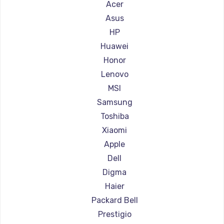
Ремонт ноутбуков Aquarius
Acer
Ремонт ноутбуков Gigabyte
Asus
Ремонт ноутбуков Aorus
HP
Ремонт ноутбуков Maibenben
Huawei
Ремонт ноутбуков Getac
Honor
Ремонт ноутбуков Epson
Lenovo
Ремонт ноутбуков Philips
MSI
Ремонт ноутбуков LG
Samsung
Ремонт ноутбуков Panasonic
Toshiba
Ремонт ноутбуков Irbis
Xiaomi
Ремонт ноутбуков Thunderobot
Apple
Ремонт ноутбуков Hasee
Dell
Ремонт ноутбуков ZTE
Digma
Ремонт ноутбуков Hiper
Haier
Ремонт ноутбуков Evga
Packard Bell
Ремонт ноутбуков Google
Prestigio