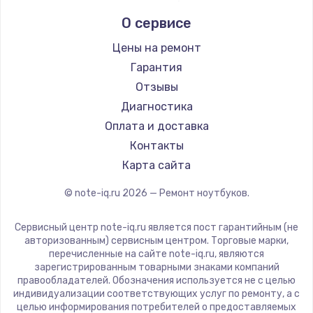
Ремонт ноутбуков Echips
Microsoft
О сервисе
Ремонт ноутбуков Ardor
Alienware
Ремонт ноутбуков Predator
Aquarius
Цены на ремонт
Ремонт ноутбуков iru
Gigabyte
Гарантия
Ремонт ноутбуков Machenike
Aorus
Отзывы
Ремонт ноутбуков DEXP
Maibenben
Диагностика
Ремонт ноутбуков Teclast
Getac
Оплата и доставка
Ремонт ноутбуков CHUWI
Epson
Контакты
Ремонт ноутбуков Colorful
Philips
Карта сайта
LG
© note-iq.ru
2026
— Ремонт ноутбуков.
Panasonic
Irbis
Сервисный центр note-iq.ru является пост гарантийным (не
Thunderobot
авторизованным) сервисным центром. Торговые марки,
перечисленные на сайте note-iq.ru, являются
Hasee
зарегистрированным товарными знаками компаний
ZTE
правообладателей. Обозначения используется не с целью
индивидуализации соответствующих услуг по ремонту, а с
Hiper
целью информирования потребителей о предоставляемых