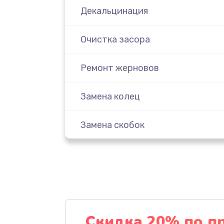
Декальцинация
Очистка засора
Ремонт жерновов
Замена колец
Замена скобок
Замена пластмассовых элемент
корпуса
Замена панелей
Скидка 20% по п
Ремонт термостата