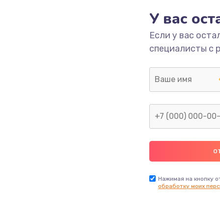
3650 руб.
Заказ
У вас ос
Если у вас оста
2500 руб.
Заказ
специалисты с 
2300 руб.
Заказ
ока
2850 руб.
Заказ
ана
2050 руб.
Заказ
2400 руб.
Заказ
1500 руб.
Заказ
Нажимая на кнопку о
обработку моих перс
3650 руб.
Заказ