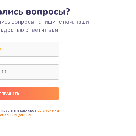
ать
тались вопросы?
лись вопросы напишите нам, наши
ать
радостью ответят вам!
ать
ать
ать
ать
ать
тправить я даю свое
согласие на
ональных данных.
ать