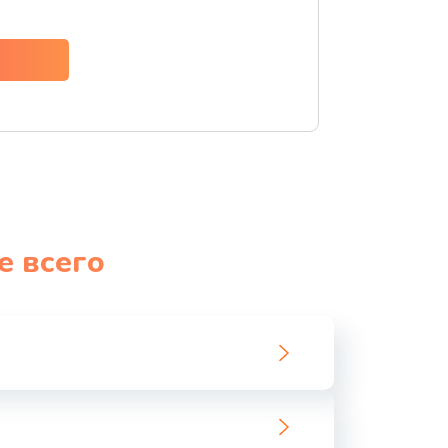
ать
ать
ать
ать
ать
е всего
ать
ать
ать