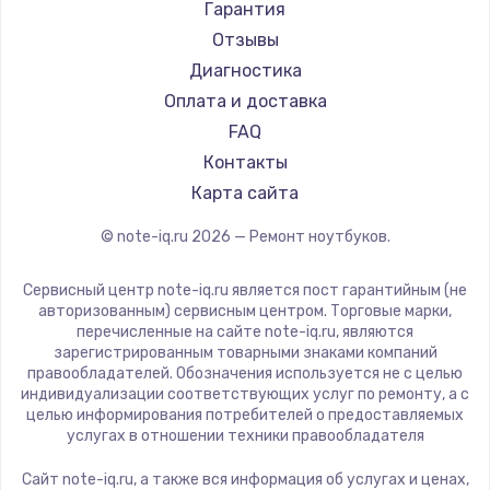
Ремонт ноутбуков Machenike
Aorus
Гарантия
Ремонт ноутбуков DEXP
Maibenben
Отзывы
Ремонт ноутбуков Teclast
Getac
Диагностика
Ремонт ноутбуков CHUWI
Epson
Оплата и доставка
Ремонт ноутбуков Colorful
Philips
FAQ
LG
Контакты
Panasonic
Карта сайта
Irbis
© note-iq.ru
2026
— Ремонт ноутбуков.
Thunderobot
Hasee
Сервисный центр note-iq.ru является пост гарантийным (не
ZTE
авторизованным) сервисным центром. Торговые марки,
перечисленные на сайте note-iq.ru, являются
Hiper
зарегистрированным товарными знаками компаний
Evga
правообладателей. Обозначения используется не с целью
индивидуализации соответствующих услуг по ремонту, а с
Google
целью информирования потребителей о предоставляемых
Echips
услугах в отношении техники правообладателя
Ardor
Сайт note-iq.ru, а также вся информация об услугах и ценах,