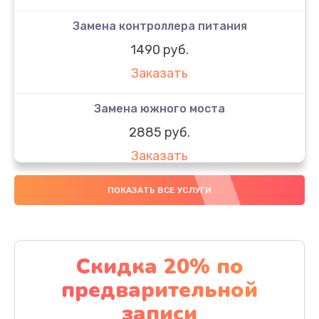
Замена контроллера питания
1490 руб.
Заказать
Замена южного моста
2885 руб.
Заказать
Чистка от пыли
ПОКАЗАТЬ ВСЕ УСЛУГИ
745 руб.
Заказать
Скидка 20% по
Настройка ОС
предварительной
1060 руб.
записи