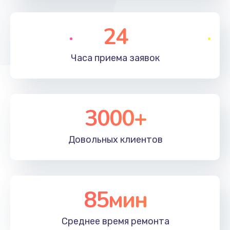
Замена северного моста
2885 руб.
24
Заказать
Часа приема
заявок
Восстановление данных
990 руб.
Заказать
3000+
Замена SSD
Довольных
клиентов
1690 руб.
Заказать
Замена аккумулятора
85мин
690 руб.
Среднее время
ремонта
Заказать