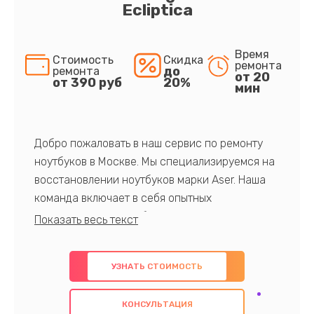
Ecliptica
Время
Стоимость
Скидка
ремонта
до
ремонта
от 20
от 390 руб
20%
мин
Добро пожаловать в наш сервис по ремонту
ноутбуков в Москве. Мы специализируемся на
восстановлении ноутбуков марки Aser. Наша
команда включает в себя опытных
профессионалов с обширными знаниями и
многолетним опытом в данной области. Мы
предлагаем быстрый и качественный ремонт с
УЗНАТЬ СТОИМОСТЬ
использованием оригинальных компонентов, а
также гарантируем качество всех
КОНСУЛЬТАЦИЯ
проведенных работ. Наша цель - предоставить