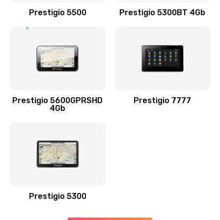
390 руб.
Prestigio 5500
Prestigio 5300BT 4Gb
Заказать
Замена USB порта
990 руб.
Заказать
Prestigio 5600GPRSHD
Prestigio 7777
Замена оперативной памяти
4Gb
690 руб.
Заказать
Замена процессора
1395 руб.
Заказать
Prestigio 5300
Замена системы охлаждения