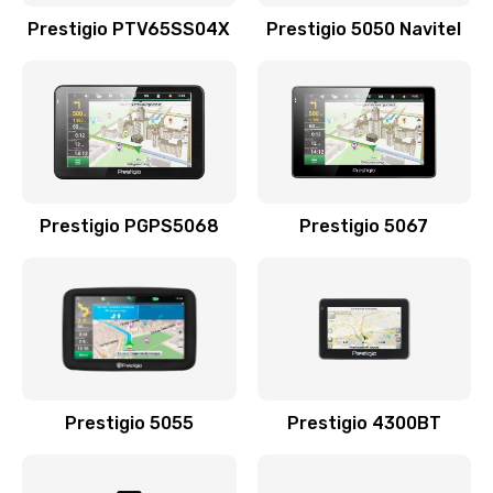
Заказать
Prestigio PTV65SS04X
Prestigio 5050 Navitel
Замена видеокарты
1895 руб.
Заказать
Замена жесткого диска
Prestigio PGPS5068
Prestigio 5067
490 руб.
Заказать
Замена вебкамеры
990 руб.
Заказать
Prestigio 5055
Prestigio 4300BT
Ремонт петель крышки