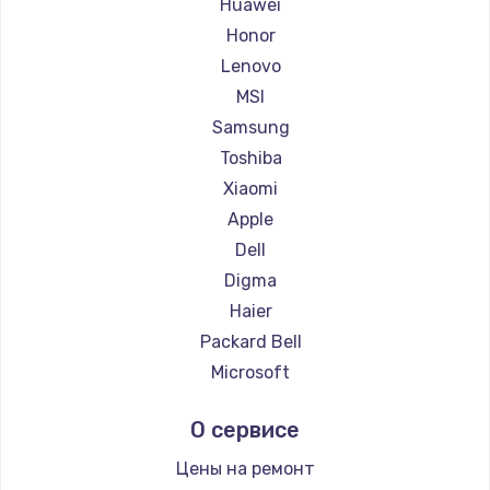
Ремонт ноутбуков Getac
Huawei
Ремонт ноутбуков Epson
Honor
Ремонт ноутбуков Philips
Lenovo
Ремонт ноутбуков LG
MSI
Ремонт ноутбуков Panasonic
Samsung
Ремонт ноутбуков Irbis
Toshiba
Ремонт ноутбуков Thunderobot
Xiaomi
Ремонт ноутбуков Hasee
Apple
Ремонт ноутбуков ZTE
Dell
Ремонт ноутбуков Hiper
Digma
Ремонт ноутбуков Evga
Haier
Ремонт ноутбуков Google
Packard Bell
Ремонт ноутбуков Echips
Microsoft
Ремонт ноутбуков Ardor
Alienware
О сервисе
Ремонт ноутбуков Predator
Aquarius
Ремонт ноутбуков iru
Gigabyte
Цены на ремонт