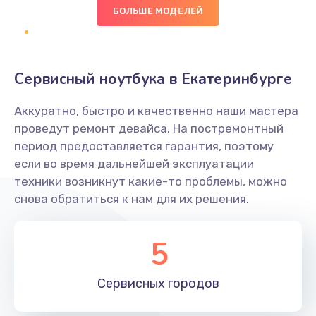
БОЛЬШЕ МОДЕЛЕЙ
1295 руб.
Заказать
Сервисный ноутбука в Екатеринбурге
Замена термопасты
960 руб.
Аккуратно, быстро и качественно наши мастера
проведут ремонт девайса. На постремонтный
Заказать
период предоставляется гарантия, поэтому
если во время дальнейшей эксплуатации
Замена шлейфа матрицы
техники возникнут какие-то проблемы, можно
1160 руб.
снова обратиться к нам для их решения.
Заказать
5
Замена экрана
990 руб.
Сервисных
городов
Заказать