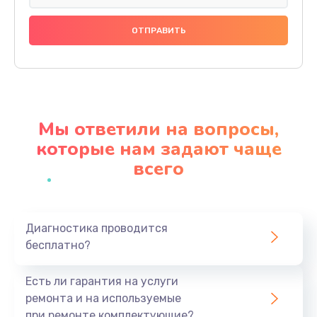
Настройка BIOS
995 руб.
Заказать
Замена видеочипа
2745 руб.
Мы ответили на вопросы,
Заказать
которые нам задают чаще
всего
Ремонт разъема питания
1090 руб.
Заказать
Диагностика проводится
бесплатно?
Замена видеокарты
2045 руб.
Есть ли гарантия на услуги
Заказать
ремонта и на используемые
при ремонте комплектующие?