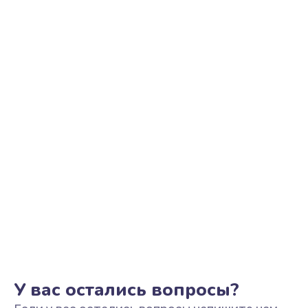
Ремонт петель крышки
1090 руб.
Заказать
Настройка Wi-Fi
1195 руб.
Заказать
Замена тачпада
1745 руб.
Заказать
Замена корпуса
890 руб.
Заказать
У вас остались вопросы?