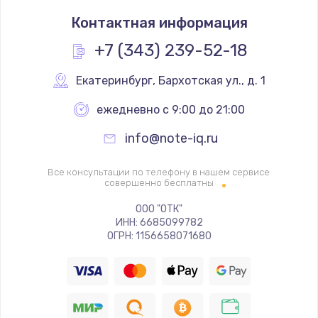
Замена оперативной памяти
Контактная информация
960 руб.
Заказать
+7 (343) 239-52-18
Замена процессора
Екатеринбург
,
 Бархотская ул., д. 1
1290 руб.
ежедневно с 9:00 до 21:00
Заказать
info@note-iq.ru
Замена системы охлаждения
Все консультации по телефону в нашем сервисе
1645 руб.
совершенно бесплатны
Заказать
ООО "ОТК"
ИНН: 6685099782
ОГРН: 1156658071680
Замена термопасты
1060 руб.
Заказать
Замена шлейфа матрицы