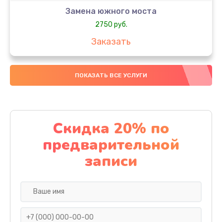
Замена южного моста
2750 руб.
Заказать
Чистка от пыли
ПОКАЗАТЬ ВСЕ УСЛУГИ
1060 руб.
Заказать
Настройка ОС
Скидка 20% по
1160 руб.
предварительной
Заказать
записи
Ремонт подсветки
1200 руб.
Заказать