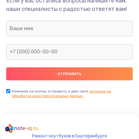
Если у вас остались вопросы напишите нам,
Замена материнской платы
наши специалисты с радостью ответят вам!
1760 руб.
Заказать
Замена USB порта
1245 руб.
Заказать
Замена звуковой карты
1500 руб.
Заказать
Нажимая на кнопку отправить я даю свое
согласие на
обработку моих персональных данных.
Замена микрофона
1500 руб.
Заказать
note-iq.ru
Ремонт ноутбуков в Екатеринбурге