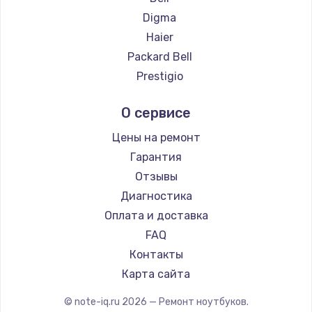
Ремонт ноутбуков ZTE
Digma
Ремонт ноутбуков Hiper
Haier
Ремонт ноутбуков Evga
Packard Bell
Ремонт ноутбуков Google
Prestigio
Ремонт ноутбуков Echips
Microsoft
О сервисе
Ремонт ноутбуков Ardor
Alienware
Ремонт ноутбуков Predator
Aquarius
Цены на ремонт
Ремонт ноутбуков iru
Gigabyte
Гарантия
Ремонт ноутбуков Machenike
Aorus
Отзывы
Ремонт ноутбуков DEXP
Maibenben
Диагностика
Ремонт ноутбуков Teclast
Getac
Оплата и доставка
Ремонт ноутбуков CHUWI
Epson
FAQ
Ремонт ноутбуков Colorful
Philips
Контакты
LG
Карта сайта
Panasonic
© note-iq.ru
2026
— Ремонт ноутбуков.
Irbis