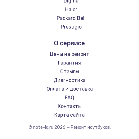
Digma
Ремонт ноутбуков Hiper
Haier
Ремонт ноутбуков Evga
Packard Bell
Ремонт ноутбуков Google
Prestigio
Ремонт ноутбуков Echips
Microsoft
О сервисе
Ремонт ноутбуков Ardor
Alienware
Ремонт ноутбуков Predator
Aquarius
Цены на ремонт
Ремонт ноутбуков iru
Gigabyte
Гарантия
Ремонт ноутбуков Machenike
Aorus
Отзывы
Ремонт ноутбуков DEXP
Maibenben
Диагностика
Ремонт ноутбуков Teclast
Getac
Оплата и доставка
Ремонт ноутбуков CHUWI
Epson
FAQ
Ремонт ноутбуков Colorful
Philips
Контакты
LG
Карта сайта
Panasonic
© note-iq.ru
2026
— Ремонт ноутбуков.
Irbis