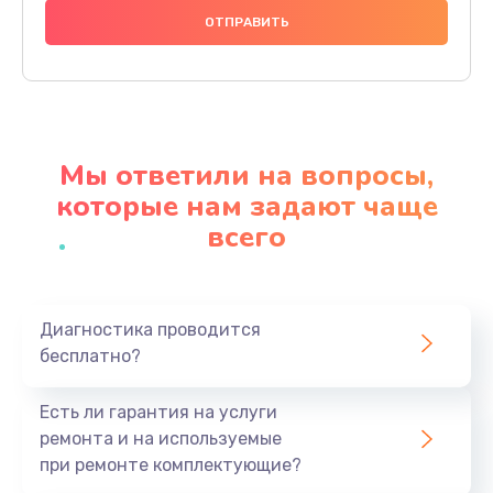
995 руб.
Заказать
Замена видеочипа
2745 руб.
Мы ответили на вопросы,
Заказать
которые нам задают чаще
всего
Ремонт разъема питания
1090 руб.
Заказать
Диагностика проводится
бесплатно?
Замена видеокарты
2045 руб.
Есть ли гарантия на услуги
Заказать
ремонта и на используемые
при ремонте комплектующие?
Ремонт цепей питания