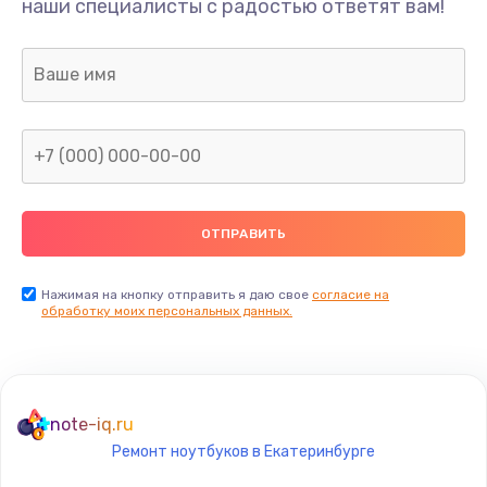
наши специалисты с радостью ответят вам!
1760 руб.
Заказать
Замена USB порта
1245 руб.
Заказать
Замена звуковой карты
1500 руб.
Заказать
Нажимая на кнопку отправить я даю свое
согласие на
обработку моих персональных данных.
Замена микрофона
1500 руб.
Заказать
note-iq.ru
Ремонт ноутбуков в Екатеринбурге
Замена оперативной памяти