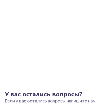
1090 руб.
Заказать
Настройка Wi-Fi
1195 руб.
Заказать
Замена тачпада
1745 руб.
Заказать
Замена корпуса
890 руб.
Заказать
У вас остались вопросы?
Если у вас остались вопросы напишите нам,
Замена материнской платы