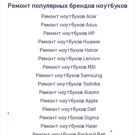
1095 руб.
Ремонт популярных брендов ноутбуков
Заказать
Ремонт ноутбуков Acer
Ремонт ноутбуков Asus
Замена экрана
Ремонт ноутбуков HP
940 руб.
Ремонт ноутбуков Huawei
Заказать
Ремонт ноутбуков Honor
Ремонт ноутбуков Lenovo
Замена северного моста
Ремонт ноутбуков MSI
2750 руб.
Ремонт ноутбуков Samsung
Заказать
Ремонт ноутбуков Toshiba
Ремонт ноутбуков Xiaomi
Восстановление данных
Ремонт ноутбуков Apple
990 руб.
Ремонт ноутбуков Dell
Заказать
Ремонт ноутбуков Digma
Ремонт ноутбуков Haier
Замена SSD
Ремонт ноутбуков Packard Bell
1045 руб.