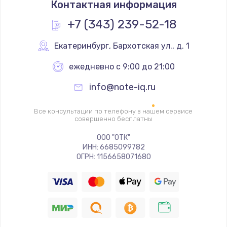
Контактная информация
960 руб.
Заказать
+7 (343) 239-52-18
Замена процессора
Екатеринбург
,
 Бархотская ул., д. 1
1290 руб.
ежедневно с 9:00 до 21:00
Заказать
info@note-iq.ru
Замена системы охлаждения
Все консультации по телефону в нашем сервисе
1645 руб.
совершенно бесплатны
Заказать
ООО "ОТК"
ИНН: 6685099782
ОГРН: 1156658071680
Замена термопасты
1060 руб.
Заказать
Замена шлейфа матрицы