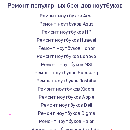
1095 руб.
Ремонт популярных брендов ноутбуков
Заказать
Ремонт ноутбуков Acer
Ремонт ноутбуков Asus
Замена экрана
Ремонт ноутбуков HP
940 руб.
Ремонт ноутбуков Huawei
Заказать
Ремонт ноутбуков Honor
Ремонт ноутбуков Lenovo
Замена северного моста
Ремонт ноутбуков MSI
2750 руб.
Ремонт ноутбуков Samsung
Заказать
Ремонт ноутбуков Toshiba
Ремонт ноутбуков Xiaomi
Восстановление данных
Ремонт ноутбуков Apple
990 руб.
Ремонт ноутбуков Dell
Заказать
Ремонт ноутбуков Digma
Ремонт ноутбуков Haier
Замена SSD
Ремонт ноутбуков Packard Bell
1045 руб.