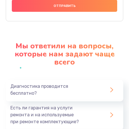
995 руб.
Заказать
Замена видеочипа
2745 руб.
Мы ответили на вопросы,
Заказать
которые нам задают чаще
всего
Ремонт разъема питания
1090 руб.
Заказать
Диагностика проводится
бесплатно?
Замена видеокарты
2045 руб.
Есть ли гарантия на услуги
Заказать
ремонта и на используемые
при ремонте комплектующие?
Ремонт цепей питания