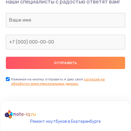
наши специалисты с радостью ответят вам!
1760 руб.
Заказать
Замена USB порта
1245 руб.
Заказать
Замена звуковой карты
1500 руб.
Заказать
Нажимая на кнопку отправить я даю свое
согласие на
обработку моих персональных данных.
Замена микрофона
1500 руб.
Заказать
note-iq.ru
Ремонт ноутбуков в Екатеринбурге
Замена оперативной памяти