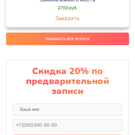
2750 руб.
Заказать
Чистка от пыли
ПОКАЗАТЬ ВСЕ УСЛУГИ
1060 руб.
Заказать
Настройка ОС
Скидка 20% по
1160 руб.
предварительной
Заказать
записи
Ремонт подсветки
1200 руб.
Заказать
Настройка BIOS