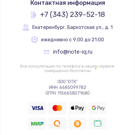
Контактная информация
960 руб.
Заказать
+7 (343) 239-52-18
Замена процессора
Екатеринбург
,
 Бархотская ул., д. 1
1290 руб.
ежедневно с 9:00 до 21:00
Заказать
info@note-iq.ru
Замена системы охлаждения
Все консультации по телефону в нашем сервисе
1645 руб.
совершенно бесплатны
Заказать
ООО "ОТК"
ИНН: 6685099782
ОГРН: 1156658071680
Замена термопасты
1060 руб.
Заказать
Замена шлейфа матрицы