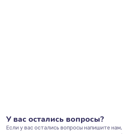
1090 руб.
Заказать
Настройка Wi-Fi
1195 руб.
Заказать
Замена тачпада
1745 руб.
Заказать
Замена корпуса
890 руб.
Заказать
У вас остались вопросы?
Если у вас остались вопросы напишите нам,
Замена материнской платы