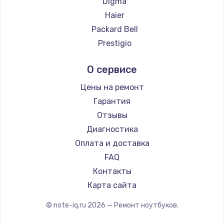
Digma
Ремонт ноутбуков Hiper
Haier
Ремонт ноутбуков Evga
Packard Bell
Ремонт ноутбуков Google
Prestigio
Ремонт ноутбуков Echips
Microsoft
О сервисе
Ремонт ноутбуков Ardor
Alienware
Ремонт ноутбуков Predator
Aquarius
Цены на ремонт
Ремонт ноутбуков iru
Gigabyte
Гарантия
Ремонт ноутбуков Machenike
Aorus
Отзывы
Ремонт ноутбуков DEXP
Maibenben
Диагностика
Ремонт ноутбуков Teclast
Getac
Оплата и доставка
Ремонт ноутбуков CHUWI
Epson
FAQ
Ремонт ноутбуков Colorful
Philips
Контакты
LG
Карта сайта
Panasonic
© note-iq.ru
2026
— Ремонт ноутбуков.
Irbis