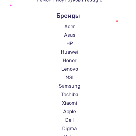
Ремонт ноутбуков Microsoft
Бренды
Ремонт ноутбуков Alienware
Ремонт ноутбуков Aquarius
Acer
Ремонт ноутбуков Gigabyte
Asus
Ремонт ноутбуков Aorus
HP
Ремонт ноутбуков Maibenben
Huawei
Ремонт ноутбуков Getac
Honor
Ремонт ноутбуков Epson
Lenovo
Ремонт ноутбуков Philips
MSI
Ремонт ноутбуков LG
Samsung
Ремонт ноутбуков Panasonic
Toshiba
Ремонт ноутбуков Irbis
Xiaomi
Ремонт ноутбуков Thunderobot
Apple
Ремонт ноутбуков Hasee
Dell
Ремонт ноутбуков ZTE
Digma
Ремонт ноутбуков Hiper