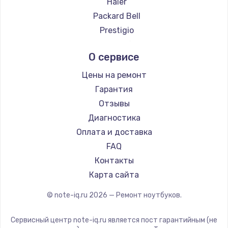
Haier
Ремонт ноутбуков Evga
Packard Bell
Ремонт ноутбуков Google
Prestigio
Ремонт ноутбуков Echips
Microsoft
О сервисе
Ремонт ноутбуков Ardor
Alienware
Ремонт ноутбуков Predator
Aquarius
Цены на ремонт
Ремонт ноутбуков iru
Gigabyte
Гарантия
Ремонт ноутбуков Machenike
Aorus
Отзывы
Ремонт ноутбуков DEXP
Maibenben
Диагностика
Ремонт ноутбуков Teclast
Getac
Оплата и доставка
Ремонт ноутбуков CHUWI
Epson
FAQ
Ремонт ноутбуков Colorful
Philips
Контакты
LG
Карта сайта
Panasonic
© note-iq.ru
2026
— Ремонт ноутбуков.
Irbis
Thunderobot
Сервисный центр note-iq.ru является пост гарантийным (не