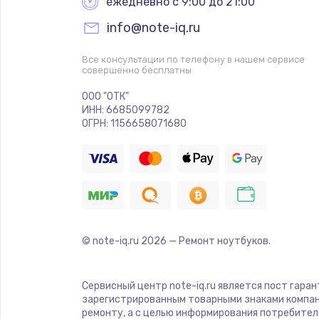
ежедневно с 9:00 до 21:00
info@note-iq.ru
Все консультации по телефону в нашем сервисе
совершенно бесплатны
ООО "ОТК"
ИНН: 6685099782
ОГРН: 1156658071680
© note-iq.ru
2026
— Ремонт ноутбуков.
Сервисный центр note-iq.ru является пост гара
зарегистрированным товарными знаками компан
ремонту, а с целью информирования потребител