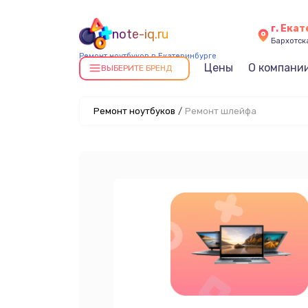
г. Ека
note-iq.ru
Бархотская
Ремонт ноутбуков в Екатеринбурге
Цены
О компани
ВЫБЕРИТЕ БРЕНД
Ремонт ноутбуков
/
Ремонт шлейфа