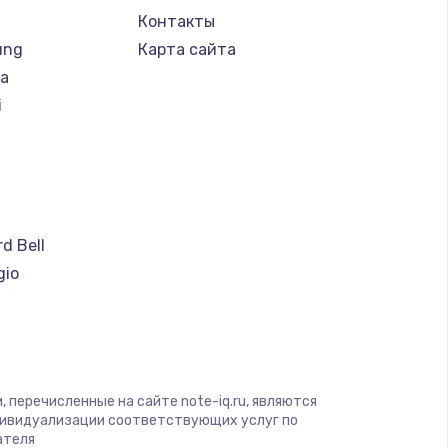
Контакты
ung
Карта сайта
ba
i
a
d Bell
gio
soft
ware
ius
yte
 перечисленные на сайте note-iq.ru, являются
дивидуализации соответствующих услуг по
ателя
nben