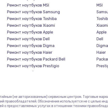
Ремонт ноутбуков MSI
MSI
Ремонт ноутбуков Samsung
Sams
Ремонт ноутбуков Toshiba
Toshi
Ремонт ноутбуков Xiaomi
Xiaom
Ремонт ноутбуков Apple
Apple
Ремонт ноутбуков Dell
Dell
Ремонт ноутбуков Digma
Digm
Ремонт ноутбуков Haier
Haier
Ремонт ноутбуков Packard Bell
Packar
Ремонт ноутбуков Prestigio
Presti
Ремонт ноутбуков Microsoft
Micro
Ремонт ноутбуков Alienware
Alien
Ремонт ноутбуков Aquarius
Aquar
Ремонт ноутбуков Gigabyte
Gigab
нтийным (не авторизованным) сервисным центром. Торговые марки,
Ремонт ноутбуков Aorus
Aorus
ий правообладателей. Обозначения используется не с целью ин
ей о предоставляемых услугах в отношении техники правооблад
Ремонт ноутбуков Maibenben
Maibe