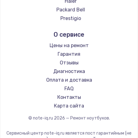
Haier
Ремонт ноутбуков Evga
Packard Bell
Ремонт ноутбуков Google
Prestigio
Ремонт ноутбуков Echips
Microsoft
О сервисе
Ремонт ноутбуков Ardor
Alienware
Ремонт ноутбуков Predator
Aquarius
Цены на ремонт
Ремонт ноутбуков iru
Gigabyte
Гарантия
Ремонт ноутбуков Machenike
Aorus
Отзывы
Ремонт ноутбуков DEXP
Maibenben
Диагностика
Ремонт ноутбуков Teclast
Getac
Оплата и доставка
Ремонт ноутбуков CHUWI
Epson
FAQ
Ремонт ноутбуков Colorful
Philips
Контакты
LG
Карта сайта
Panasonic
© note-iq.ru
2026
— Ремонт ноутбуков.
Irbis
Thunderobot
Сервисный центр note-iq.ru является пост гарантийным (не