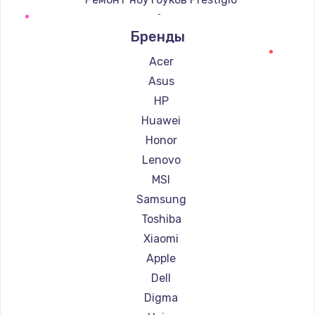
Ремонт ноутбуков Microsoft
Бренды
Ремонт ноутбуков Alienware
Ремонт ноутбуков Aquarius
Acer
Ремонт ноутбуков Gigabyte
Asus
Ремонт ноутбуков Aorus
HP
Ремонт ноутбуков Maibenben
Huawei
Ремонт ноутбуков Getac
Honor
Ремонт ноутбуков Epson
Lenovo
Ремонт ноутбуков Philips
MSI
Ремонт ноутбуков LG
Samsung
Ремонт ноутбуков Panasonic
Toshiba
Ремонт ноутбуков Irbis
Xiaomi
Ремонт ноутбуков Thunderobot
Apple
Ремонт ноутбуков Hasee
Dell
Ремонт ноутбуков ZTE
Digma
Ремонт ноутбуков Hiper