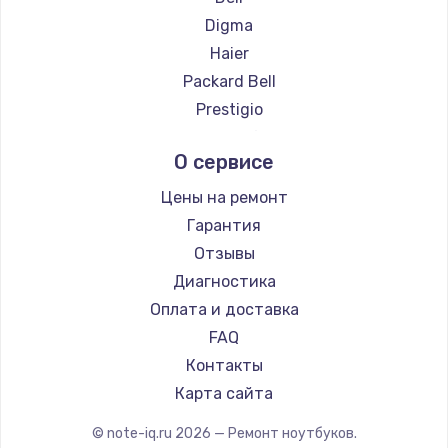
Замена температурного датчика
Ремонт ноутбуков ZTE
Digma
2500 руб.
Ремонт ноутбуков Hiper
Haier
Заказать
Ремонт ноутбуков Evga
Packard Bell
Ремонт ноутбуков Google
Prestigio
Замена электроконфорки
Ремонт ноутбуков Echips
Microsoft
1300 руб.
О сервисе
Ремонт ноутбуков Ardor
Alienware
Заказать
Ремонт ноутбуков Predator
Aquarius
Цены на ремонт
Ремонт ноутбуков iru
Gigabyte
Гарантия
Техобслуживание
Ремонт ноутбуков Machenike
Aorus
Отзывы
900 руб.
Ремонт ноутбуков DEXP
Maibenben
Диагностика
Заказать
Ремонт ноутбуков Teclast
Getac
Оплата и доставка
Ремонт ноутбуков CHUWI
Epson
FAQ
Установка / подключение / демонтаж
Ремонт ноутбуков Colorful
Philips
Контакты
1300 руб.
LG
Карта сайта
Заказать
Panasonic
© note-iq.ru
2026
— Ремонт ноутбуков.
Irbis