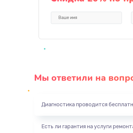
Профилактическая чистка
Прошивка BIOS
Замена северного моста
Ремонт южного моста
Мы ответили на вопр
Замена батарейки BIOS
Настройка BIOS
Диагностика проводится бесплат
Ремонт цепи питания
Есть ли гарантия на услуги ремон
Замена видеоадаптера (видеок