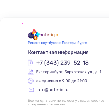
Замена сенсорного датчика
Замена сигнальной лампы
Замена системной платы
note-iq.ru
Ремонт ноутбуков в Екатеринбурге
Замена температурного датчик
Контактная информация
Замена электроконфорки
+7 (343) 239-52-18
Екатеринбург
,
 Бархотская ул., д. 1
Техобслуживание
ежедневно с 9:00 до 21:00
Установка / подключение / дем
info@note-iq.ru
Все консультации по телефону в нашем сервисе
Прошивка
совершенно бесплатны