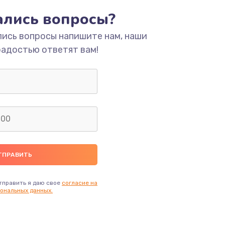
тались вопросы?
ать
лись вопросы напишите нам, наши
радостью ответят вам!
ать
ать
ать
ать
ать
тправить я даю свое
согласие на
ональных данных.
ать