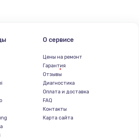
ать
ать
ды
О сервисе
ать
Цены на ремонт
ать
Гарантия
Отзывы
ать
i
Диагностика
Оплата и доставка
ать
o
FAQ
Контакты
ать
ung
Карта сайта
ba
ать
i