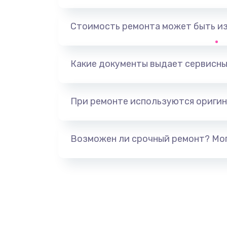
Замена, перепайка чипа
Стоимость ремонта может быть и
Замена HDMI-разъема
Какие документы выдает сервисны
Замена/Pемонт карбюратора
При ремонте используются оригин
Ремонт капиллярной трубки
Замена блока питания
Возможен ли срочный ремонт? Мог
Прошивка / разблокировка
Замена термостата
Замена реле