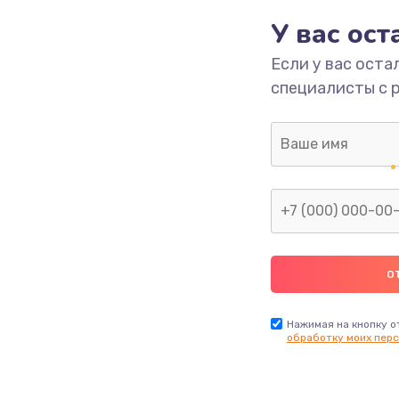
У вас ос
700 руб.
Заказ
Если у вас оста
специалисты с 
2500 руб.
Заказ
1400 руб.
Заказ
модуля
600 руб.
Заказ
1100 руб.
Заказ
900 руб.
Заказ
Нажимая на кнопку о
обработку моих перс
нфорки
900 руб.
Заказ