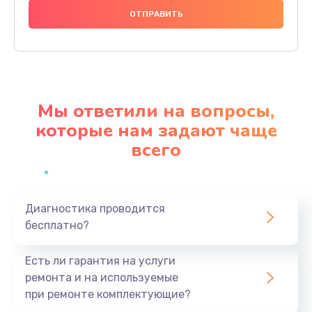
1000 руб.
Заказать
Ремонт материнской платы
4500 руб.
Мы ответили на вопросы,
Заказать
которые нам задают чаще
всего
Профилактическая чистка
1000 руб.
Заказать
Диагностика проводится
бесплатно?
Прошивка BIOS
1920 руб.
Есть ли гарантия на услуги
Заказать
ремонта и на используемые
при ремонте комплектующие?
Замена северного моста