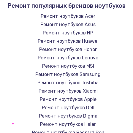
1400 руб.
Ремонт популярных брендов ноутбуков
Заказать
Ремонт ноутбуков Acer
Ремонт ноутбуков Asus
Замена / ремонт электронного модуля
управления
Ремонт ноутбуков HP
600 руб.
Ремонт ноутбуков Huawei
Заказать
Ремонт ноутбуков Honor
Ремонт ноутбуков Lenovo
Замена конфорки
Ремонт ноутбуков MSI
1100 руб.
Ремонт ноутбуков Samsung
Заказать
Ремонт ноутбуков Toshiba
Ремонт ноутбуков Xiaomi
Замена платы сенсора
Ремонт ноутбуков Apple
900 руб.
Ремонт ноутбуков Dell
Заказать
Ремонт ноутбуков Digma
Ремонт ноутбуков Haier
Замена регулятора режимов конфорки
Ремонт ноутбуков Packard Bell