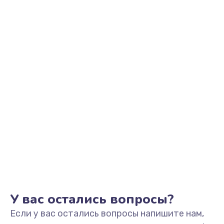
2500 руб.
Заказать
Замена видеоадаптера (видеокарты)
1800 руб.
Заказать
Замена, перепайка чипа
1300 руб.
Заказать
Замена HDMI-разъема
650 руб.
Заказать
У вас остались вопросы?
Если у вас остались вопросы напишите нам,
Замена/Pемонт карбюратора