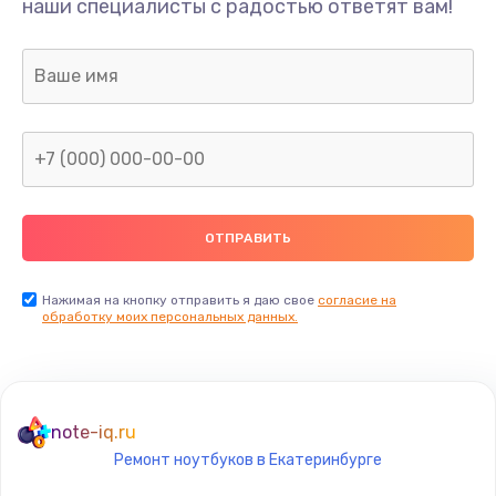
наши специалисты с радостью ответят вам!
1300 руб.
Заказать
Ремонт капиллярной трубки
400 руб.
Заказать
Замена блока питания
1000 руб.
Заказать
Нажимая на кнопку отправить я даю свое
согласие на
обработку моих персональных данных.
Прошивка / разблокировка
900 руб.
Заказать
note-iq.ru
Ремонт ноутбуков в Екатеринбурге
Замена термостата