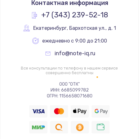
Контактная информация
1200 руб.
Заказать
+7 (343) 239-52-18
Замена реле
Екатеринбург
,
 Бархотская ул., д. 1
1000 руб.
ежедневно с 9:00 до 21:00
Заказать
info@note-iq.ru
Замена термопредохранителя
Все консультации по телефону в нашем сервисе
700 руб.
совершенно бесплатны
Заказать
ООО "ОТК"
ИНН: 6685099782
ОГРН: 1156658071680
Замена ТЭНа
2500 руб.
Заказать
Замена шнура