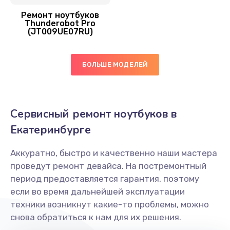
1500 руб.
Ремонт ноутбуков
Thunderobot Pro
Заказать
(JT009UE07RU)
Замена микрофона
БОЛЬШЕ МОДЕЛЕЙ
2600 руб.
Заказать
Сервисный ремонт ноутбуков в
Замена вебкамеры
Екатеринбурге
1620 руб.
Заказать
Аккуратно, быстро и качественно наши мастера
проведут ремонт девайса. На постремонтный
Замена USB порта
период предоставляется гарантия, поэтому
1595 руб.
если во время дальнейшей эксплуатации
техники возникнут какие-то проблемы, можно
Заказать
снова обратиться к нам для их решения.