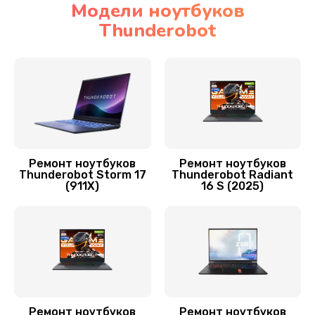
Модели ноутбуков
Thunderobot
Установка драйверов
1170 руб.
Заказать
Замена видеочипа
2990 руб.
Заказать
Ремонт ноутбуков
Ремонт ноутбуков
Thunderobot Storm 17
Thunderobot Radiant
(911X)
16 S (2025)
Замена материнской платы
1795 руб.
Заказать
Замена шлейфа матрицы
1290 руб.
Ремонт ноутбуков
Ремонт ноутбуков