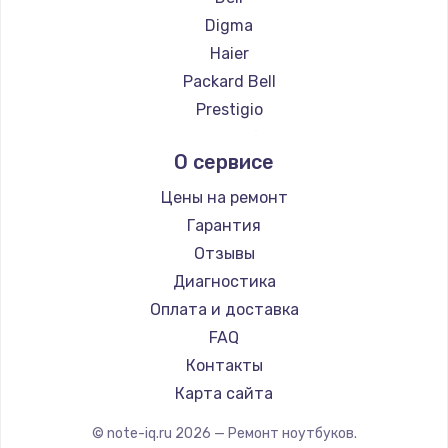
Ремонт ноутбуков Hiper
Digma
Ремонт ноутбуков Evga
Haier
Ремонт ноутбуков Google
Packard Bell
Ремонт ноутбуков Echips
Prestigio
Ремонт ноутбуков Ardor
Microsoft
О сервисе
Ремонт ноутбуков Predator
Alienware
Ремонт ноутбуков iru
Aquarius
Цены на ремонт
Ремонт ноутбуков Machenike
Gigabyte
Гарантия
Ремонт ноутбуков DEXP
Aorus
Отзывы
Ремонт ноутбуков Teclast
Maibenben
Диагностика
Ремонт ноутбуков CHUWI
Getac
Оплата и доставка
Ремонт ноутбуков Colorful
Epson
FAQ
Philips
Контакты
LG
Карта сайта
Panasonic
© note-iq.ru
2026
— Ремонт ноутбуков.
Irbis