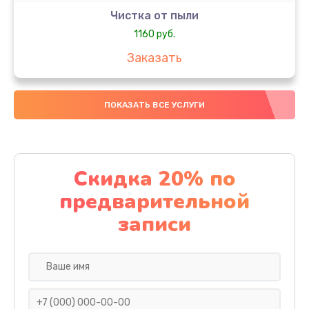
Чистка от пыли
1160 руб.
Заказать
Настройка ОС
ПОКАЗАТЬ ВСЕ УСЛУГИ
1160 руб.
Заказать
Настройка BIOS
Скидка 20% по
1495 руб.
предварительной
Заказать
записи
Замена видеочипа
2990 руб.
Заказать