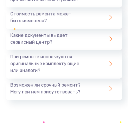
Установка драйверов
1170 руб.
Стоимость ремонта может
быть изменена?
Заказать
Какие документы выдает
Замена вебкамеры
сервисный центр?
1620 руб.
Заказать
При ремонте используются
оригинальные комплектующие
Ремонт петель крышки
или аналоги?
1045 руб.
Заказать
Возможен ли срочный ремонт?
Могу при нем присутствовать?
Настройка Wi-Fi
1260 руб.
Заказать