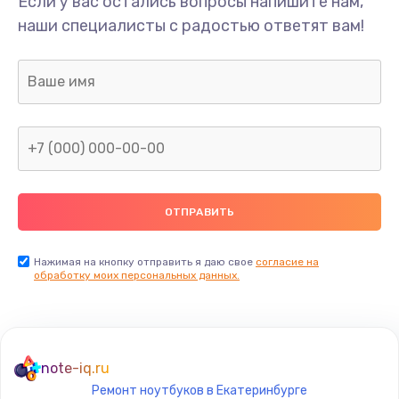
Если у вас остались вопросы напишите нам,
Замена звуковой карты
наши специалисты с радостью ответят вам!
1595 руб.
Заказать
Замена микрофона
2600 руб.
Заказать
Замена оперативной памяти
995 руб.
Заказать
Нажимая на кнопку отправить я даю свое
согласие на
обработку моих персональных данных.
Замена процессора
1500 руб.
Заказать
note-iq.ru
Ремонт ноутбуков в Екатеринбурге