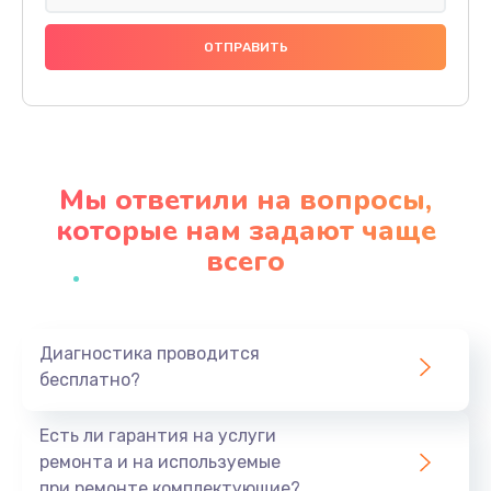
Ремонт разъема питания
1430 руб.
Заказать
Замена видеокарты
1950 руб.
Мы ответили на вопросы,
Заказать
которые нам задают чаще
всего
Ремонт цепей питания
3700 руб.
Заказать
Диагностика проводится
бесплатно?
Замена жесткого диска
1500 руб.
Есть ли гарантия на услуги
Заказать
ремонта и на используемые
при ремонте комплектующие?