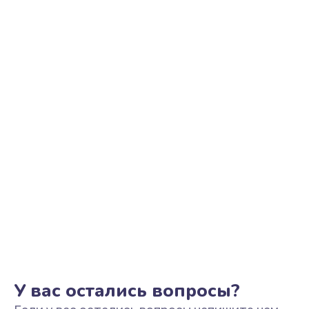
Замена шим-контроллера
2700 руб.
Заказать
Замена контроллера питания
1495 руб.
Заказать
Замена тачпада
1130 руб.
Заказать
Замена USB порта
1595 руб.
Заказать
У вас остались вопросы?