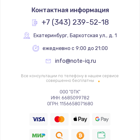
Замена системы охлаждения
Контактная информация
1200 руб.
Заказать
+7 (343) 239-52-18
Замена термопасты
Екатеринбург
,
 Бархотская ул., д. 1
845 руб.
ежедневно с 9:00 до 21:00
Заказать
info@note-iq.ru
Замена шлейфа матрицы
Все консультации по телефону в нашем сервисе
1290 руб.
совершенно бесплатны
Заказать
ООО "ОТК"
ИНН: 6685099782
ОГРН: 1156658071680
Замена экрана
1460 руб.
Заказать
Замена северного моста