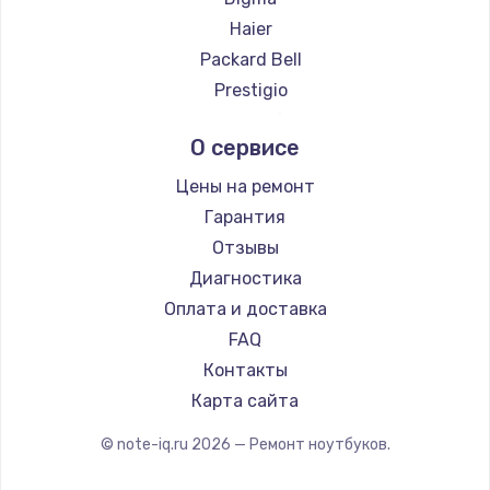
Ремонт ноутбуков Hiper
Haier
Ремонт ноутбуков Evga
Packard Bell
Ремонт ноутбуков Google
Prestigio
Ремонт ноутбуков Echips
Microsoft
О сервисе
Ремонт ноутбуков Ardor
Alienware
Ремонт ноутбуков Predator
Aquarius
Цены на ремонт
Ремонт ноутбуков iru
Gigabyte
Гарантия
Ремонт ноутбуков Machenike
Aorus
Отзывы
Ремонт ноутбуков DEXP
Maibenben
Диагностика
Ремонт ноутбуков Teclast
Getac
Оплата и доставка
Ремонт ноутбуков CHUWI
Epson
FAQ
Ремонт ноутбуков Colorful
Philips
Контакты
LG
Карта сайта
Panasonic
© note-iq.ru
2026
— Ремонт ноутбуков.
Irbis
Thunderobot