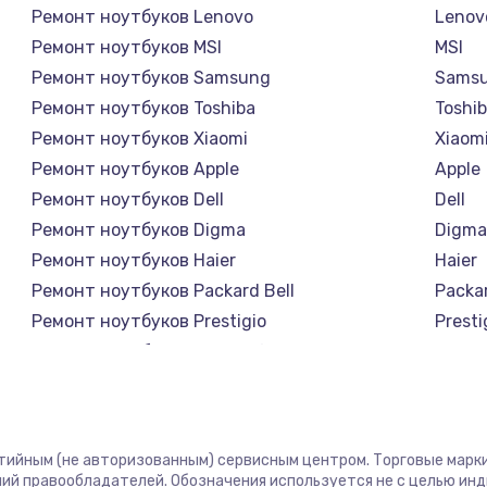
Ремонт ноутбуков Lenovo
Lenov
Ремонт ноутбуков MSI
MSI
Ремонт ноутбуков Samsung
Sams
Ремонт ноутбуков Toshiba
Toshi
Ремонт ноутбуков Xiaomi
Xiaom
Ремонт ноутбуков Apple
Apple
Ремонт ноутбуков Dell
Dell
Ремонт ноутбуков Digma
Digm
Ремонт ноутбуков Haier
Haier
Ремонт ноутбуков Packard Bell
Packar
Ремонт ноутбуков Prestigio
Presti
Ремонт ноутбуков Microsoft
Micro
Ремонт ноутбуков Alienware
Alien
Ремонт ноутбуков Aquarius
Aquar
Ремонт ноутбуков Gigabyte
Gigab
нтийным (не авторизованным) сервисным центром. Торговые марки,
Ремонт ноутбуков Aorus
Aorus
ий правообладателей. Обозначения используется не с целью ин