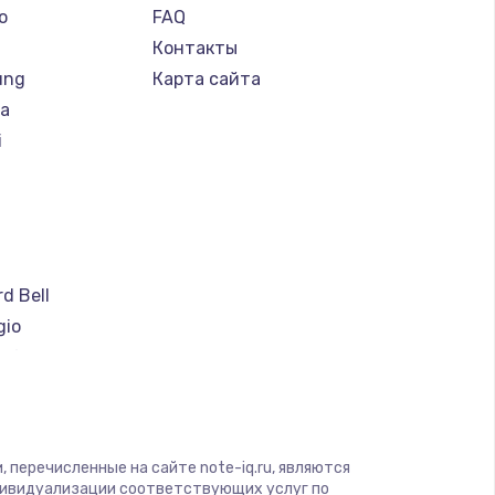
o
FAQ
Контакты
ung
Карта сайта
ba
i
a
d Bell
gio
soft
ware
ius
yte
 перечисленные на сайте note-iq.ru, являются
дивидуализации соответствующих услуг по