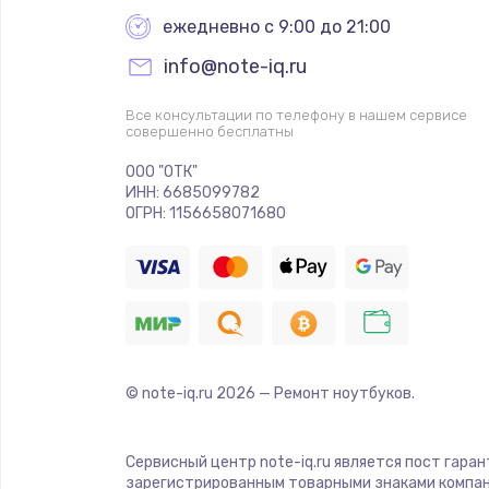
ежедневно с 9:00 до 21:00
info@note-iq.ru
Все консультации по телефону в нашем сервисе
совершенно бесплатны
ООО "ОТК"
ИНН: 6685099782
ОГРН: 1156658071680
© note-iq.ru
2026
— Ремонт ноутбуков.
Сервисный центр note-iq.ru является пост гара
зарегистрированным товарными знаками компан