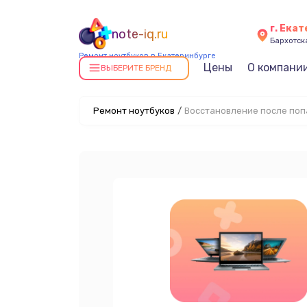
г. Ека
note-iq.ru
Бархотская
Ремонт ноутбуков в Екатеринбурге
Цены
О компани
ВЫБЕРИТЕ БРЕНД
Ремонт ноутбуков
/
Восстановление после поп