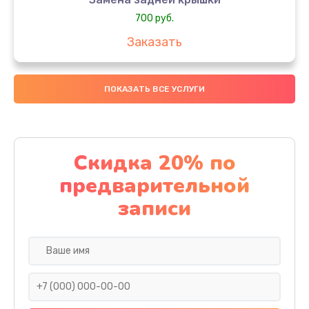
700 руб.
Заказать
Комплексная чистка
ПОКАЗАТЬ ВСЕ УСЛУГИ
900 руб.
Заказать
Замена стекла
Скидка 20% по
1100 руб.
предварительной
Заказать
записи
Ремонт камеры
600 руб.
Заказать
Замена разъема питания