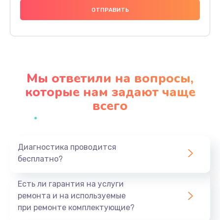
600 руб.
Заказать
Замена шлейфа
600 руб.
Мы ответили на вопросы,
Заказать
которые нам задают чаще
всего
Ремонт мультиконтроллера
1000 руб.
Заказать
Диагностика проводится
бесплатно?
Замена кнопки включения
800 руб.
Есть ли гарантия на услуги
Заказать
ремонта и на используемые
при ремонте комплектующие?
Замена камеры