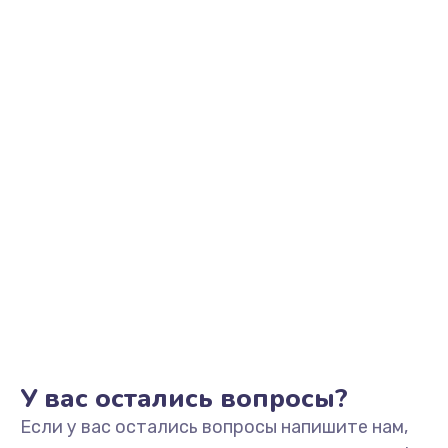
2200 руб.
Заказать
Ремонт микрофона
500 руб.
Заказать
Ремонт корпусных элементов
800 руб.
Заказать
Ремонт GPS-модуля
500 руб.
Заказать
У вас остались вопросы?
Если у вас остались вопросы напишите нам,
Ремонт динамика