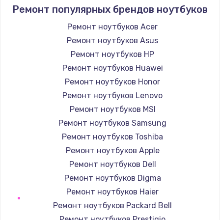
1090 руб.
Ремонт популярных брендов ноутбуков
Заказать
Ремонт ноутбуков Acer
Ремонт ноутбуков Asus
Ремонт подсветки
Ремонт ноутбуков HP
1200 руб.
Ремонт ноутбуков Huawei
Заказать
Ремонт ноутбуков Honor
Ремонт ноутбуков Lenovo
Настройка BIOS
Ремонт ноутбуков MSI
930 руб.
Ремонт ноутбуков Samsung
Заказать
Ремонт ноутбуков Toshiba
Ремонт ноутбуков Apple
Замена SSD
Ремонт ноутбуков Dell
990 руб.
Ремонт ноутбуков Digma
Заказать
Ремонт ноутбуков Haier
Ремонт ноутбуков Packard Bell
Восстановление данных
Ремонт ноутбуков Prestigio
990 руб.