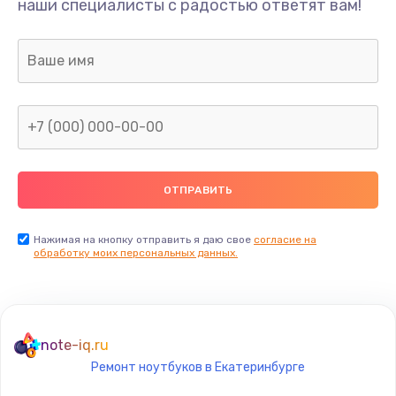
наши специалисты с радостью ответят вам!
400 руб.
Заказать
Замена дисплея
1200 руб.
Заказать
Ремонт сим-лотка
600 руб.
Заказать
Нажимая на кнопку отправить я даю свое
согласие на
обработку моих персональных данных.
Замена клавиатуры
1190 руб.
Заказать
note-iq.ru
Ремонт ноутбуков в Екатеринбурге
Замена тачпада