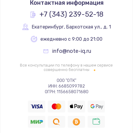
Контактная информация
1330 руб.
Заказать
+7 (343) 239-52-18
Замена контроллера питания
Екатеринбург
,
 Бархотская ул., д. 1
1490 руб.
ежедневно с 9:00 до 21:00
Заказать
info@note-iq.ru
Замена южного моста
Все консультации по телефону в нашем сервисе
2600 руб.
совершенно бесплатны
Заказать
ООО "ОТК"
ИНН: 6685099782
ОГРН: 1156658071680
Чистка от пыли
990 руб.
Заказать
Настройка ОС