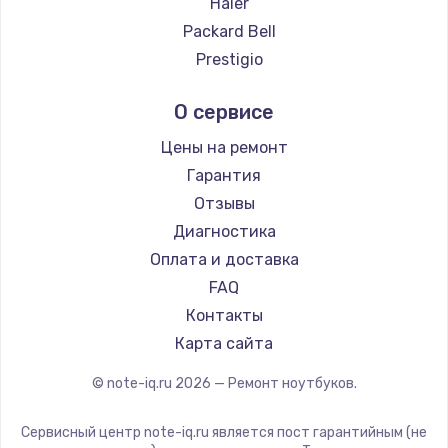
Haier
Ремонт ноутбуков Evga
Packard Bell
Ремонт ноутбуков Google
Prestigio
Ремонт ноутбуков Echips
Microsoft
О сервисе
Ремонт ноутбуков Ardor
Alienware
Ремонт ноутбуков Predator
Aquarius
Цены на ремонт
Ремонт ноутбуков iru
Gigabyte
Гарантия
Ремонт ноутбуков Machenike
Aorus
Отзывы
Ремонт ноутбуков DEXP
Maibenben
Диагностика
Ремонт ноутбуков Teclast
Getac
Оплата и доставка
Ремонт ноутбуков CHUWI
Epson
FAQ
Ремонт ноутбуков Colorful
Philips
Контакты
LG
Карта сайта
Panasonic
© note-iq.ru
2026
— Ремонт ноутбуков.
Irbis
Thunderobot
Сервисный центр note-iq.ru является пост гарантийным (не