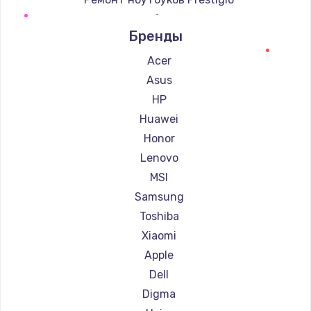
Ремонт ноутбуков Microsoft
Бренды
Ремонт ноутбуков Alienware
Ремонт ноутбуков Aquarius
Acer
Ремонт ноутбуков Gigabyte
Asus
Ремонт ноутбуков Aorus
HP
Ремонт ноутбуков Maibenben
Huawei
Ремонт ноутбуков Getac
Honor
Ремонт ноутбуков Epson
Lenovo
Ремонт ноутбуков Philips
MSI
Ремонт ноутбуков LG
Samsung
Ремонт ноутбуков Panasonic
Toshiba
Ремонт ноутбуков Irbis
Xiaomi
Ремонт ноутбуков Thunderobot
Apple
Ремонт ноутбуков Hasee
Dell
Ремонт ноутбуков ZTE
Digma
Ремонт ноутбуков Hiper