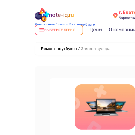
г. Ека
note-iq.ru
Бархотская
Ремонт ноутбуков в Екатеринбурге
Цены
О компани
ВЫБЕРИТЕ БРЕНД
Ремонт ноутбуков
/
Замена кулера