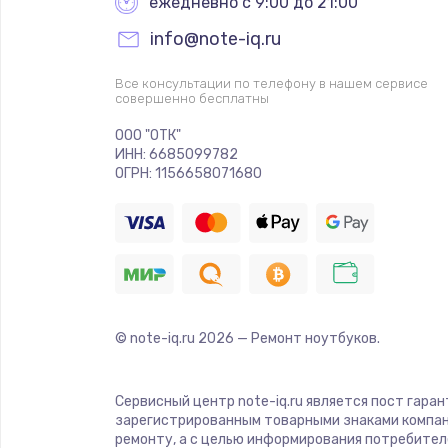
ежедневно с 9:00 до 21:00
info@note-iq.ru
Все консультации по телефону в нашем сервисе
совершенно бесплатны
ООО "ОТК"
ИНН: 6685099782
ОГРН: 1156658071680
© note-iq.ru
2026
— Ремонт ноутбуков.
Сервисный центр note-iq.ru является пост гара
зарегистрированным товарными знаками компан
ремонту, а с целью информирования потребител