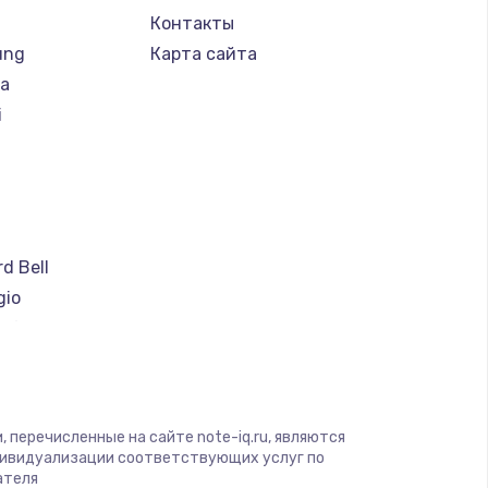
Контакты
ung
Карта сайта
ba
i
a
d Bell
gio
soft
ware
ius
yte
 перечисленные на сайте note-iq.ru, являются
дивидуализации соответствующих услуг по
ателя
nben