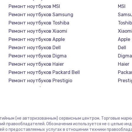
Ремонт ноутбуков MSI
MSI
Ремонт ноутбуков Samsung
Sams
Ремонт ноутбуков Toshiba
Toshi
Ремонт ноутбуков Xiaomi
Xiaom
Ремонт ноутбуков Apple
Apple
Ремонт ноутбуков Dell
Dell
Ремонт ноутбуков Digma
Digm
Ремонт ноутбуков Haier
Haier
Ремонт ноутбуков Packard Bell
Packar
Ремонт ноутбуков Prestigio
Presti
Ремонт ноутбуков Microsoft
Micro
Ремонт ноутбуков Alienware
Alien
Ремонт ноутбуков Aquarius
Aquar
Ремонт ноутбуков Gigabyte
Gigab
нтийным (не авторизованным) сервисным центром. Торговые марки,
Ремонт ноутбуков Aorus
Aorus
ий правообладателей. Обозначения используется не с целью ин
ей о предоставляемых услугах в отношении техники правооблад
Ремонт ноутбуков Maibenben
Maibe