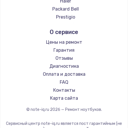
Haier
Ремонт ноутбуков Evga
Packard Bell
Ремонт ноутбуков Google
Prestigio
Ремонт ноутбуков Echips
Microsoft
О сервисе
Ремонт ноутбуков Ardor
Alienware
Ремонт ноутбуков Predator
Aquarius
Цены на ремонт
Ремонт ноутбуков iru
Gigabyte
Гарантия
Ремонт ноутбуков Machenike
Aorus
Отзывы
Ремонт ноутбуков DEXP
Maibenben
Диагностика
Ремонт ноутбуков Teclast
Getac
Оплата и доставка
Ремонт ноутбуков CHUWI
Epson
FAQ
Ремонт ноутбуков Colorful
Philips
Контакты
LG
Карта сайта
Panasonic
© note-iq.ru
2026
— Ремонт ноутбуков.
Irbis
Thunderobot
Сервисный центр note-iq.ru является пост гарантийным (не