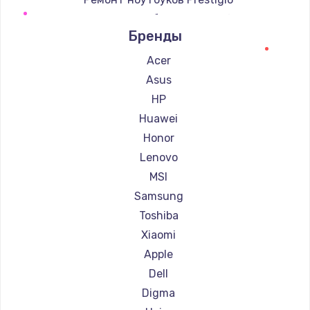
Ремонт ноутбуков Microsoft
Бренды
Ремонт ноутбуков Alienware
Ремонт ноутбуков Aquarius
Acer
Ремонт ноутбуков Gigabyte
Asus
Ремонт ноутбуков Aorus
HP
Ремонт ноутбуков Maibenben
Huawei
Ремонт ноутбуков Getac
Honor
Ремонт ноутбуков Epson
Lenovo
Ремонт ноутбуков Philips
MSI
Ремонт ноутбуков LG
Samsung
Ремонт ноутбуков Panasonic
Toshiba
Ремонт ноутбуков Irbis
Xiaomi
Ремонт ноутбуков Thunderobot
Apple
Ремонт ноутбуков Hasee
Dell
Ремонт ноутбуков ZTE
Digma
Ремонт ноутбуков Hiper